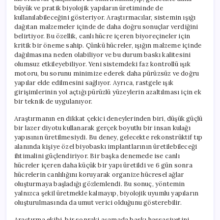
büyük ve pratik biyolojik yapıların üretiminde de
kullanılabileceğini gösteriyor. Araştırmacılar, sistemin ışığı
dağıtan malzemeler içinde de daha doğru sonuçlar verdiğini
belirtiyor. Bu özellik, canlı hücre içeren biyoreçineler için
kritik bir öneme sahip. Çünkü hücreler, ışığın malzeme içinde
dağılmasına neden olabiliyor ve bu durum baskı kalitesini
olumsuz etkileyebiliyor. Yeni sistemdeki faz kontrollü ışık
motoru, bu sorunu minimize ederek daha pürüzsüz ve doğru
yapılar elde edilmesini sağlıyor. Ayrıca, rastgele ışık
girişimlerinin yol açtığı pürüzlü yüzeylerin azaltılması için ek
bir teknik de uygulanıyor.
Araştırmanın en dikkat çekici deneylerinden biri, düşük güçlü
bir lazer diyotu kullanarak gerçek boyutlu bir insan kulağı
yapısının üretilmesiydi. Bu deney, gelecekte rekonstrüktif tıp
alanında kişiye özel biyobaskı implantlarının üretilebileceği
ihtimalini güçlendiriyor. Bir başka denemede ise canlı
hücreler içeren daha küçük bir yapı üretildi ve 6 gün sonra
hücrelerin canlılığını koruyarak organize hücresel ağlar
oluşturmaya başladığı gözlemlendi. Bu sonuç, yöntemin
yalnızca şekil üretmekle kalmayıp, biyolojik uyumlu yapıların
oluşturulmasında da umut verici olduğunu gösterebilir.
Araştırma ekibi, bir sonraki aşamada baskı hassasiyetini