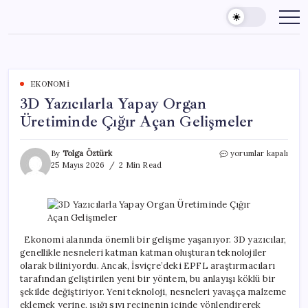
Skip
to
content
EKONOMI
3D Yazıcılarla Yapay Organ
Üretiminde Çığır Açan Gelişmeler
3D
By
Tolga Öztürk
yorumlar kapalı
Yazıcılarla
25 Mayıs 2026
2 Min Read
Yapay
Organ
Üretiminde
Çığır
Açan
Gelişmeler
Ekonomi alanında önemli bir gelişme yaşanıyor. 3D yazıcılar,
için
genellikle nesneleri katman katman oluşturan teknolojiler
olarak biliniyordu. Ancak, İsviçre’deki EPFL araştırmacıları
tarafından geliştirilen yeni bir yöntem, bu anlayışı köklü bir
şekilde değiştiriyor. Yeni teknoloji, nesneleri yavaşça malzeme
eklemek yerine, ışığı sıvı reçinenin içinde yönlendirerek