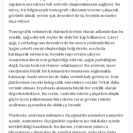
yapıların neredeyse tek seferde oluşturulmasını sağlıyor. Bu
süreç, bir bilgisayarlı tomografi cihazının tersine çalışarak,
görüntü almak yerine ışık desenleri ile üç boyutlu nesneler
inşa ediyor.
Tomografik volumetrik eklemeli üretim olarak adlandırılan bu
yenilik, ışığa duyarlı reçine ile dolu bir kap kullanıyor. Lazer
ışığı, özel hologram desenleri ile bu sıvıya yönlendiriliyor.
Işığın yeterli enerji oluşturduğu bölgelerde, sıvı hızla
katılaşarak istenen üç boyutlu yapı ortaya çıkıyor.
Araştırmacıların son geliştirdiği sistem, ışığın parlaklığını
değil, fazını kontrol etmeye odaklanıyor. Bu yöntem, lazer
enerjisinin büyük bir kısmının korunmasını sağlamakla
kalmayıp, baskı sürecini de daha verimli hale getiriyor. Yeni
platformun önceki holografik sistemlere oranla 70 kat daha
verimli olması, biyobaskı alanında büyük bir yenilik olarak
değerlendiriliyor. Bu verim, canlı hücrelerle çalışırken düşük
güçte lazer kullanmanın hücrelerin zarar görme riskini
azaltması açısından da oldukça önemli.
Testlerde, sistemin milimetre ölçeğindeki nesneleri saniyeler
içinde, santimetre ölçeğindeki yapıların ise dakikalar içinde
üretilebildiği kanıtlandı. Bu durum, yöntemin yalnızca
laboratuvar çalışmaları ile sınırlı kalmayıp, gelecekte daha