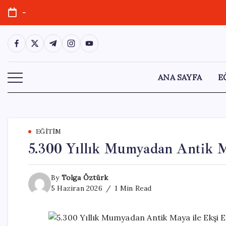
Skip
-
to
content
https://www.facebook.com/
https://twitter.com/
https://t.me/
https://www.instagram.com/
https://youtube.com/
ANA SAYFA
E
EĞITIM
5.300 Yıllık Mumyadan Antik M
By
Tolga Öztürk
5 Haziran 2026
1 Min Read