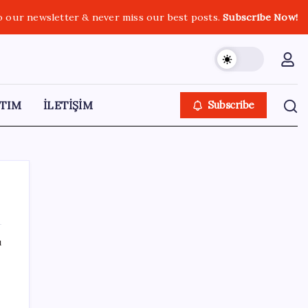
o our newsletter & never miss our best posts.
Subscribe Now!
TIM
İLETİŞİM
Subscribe
ı
SON YAZILAR
BDDK’den yatırım araçlarına yeni çerçeve:
Bireysel limitlerde kurallar sil baştan