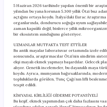
5 Haziran 2026 tarihinde yapılan önemli bir araşt
yılından bu yana korunan 5.300 yıllık Ötzi buz adam
açtığını ortaya koydu. İtalya’daki Eurac Araştırm
organlarında, dondurucu soğuğa uyum sağlayabilen
zaman kapsülü değil, binlerce yıllık mikroorganiz
bir ekosistem sunduğunu gösteriyor.
UZMANLAR MUTFAKTA TEST ETTİLER
Bu antik mayalar laboratuvar ortamında izole edile
sonucunda, araştırmacılar Ötzi’nin sindirim sistemi
ekşi mayalı ekmek yapmayı başardılar. Gelecek plan
alıyor. Genetik incelemeler, bu dayanıklı maya tü
koydu. Ayrıca, mumyanın bağırsaklarında, modern i
topluluklarda görülen, Tunç Çağı’nın lifli beslenme
tespit edildi.
KİMYASAL KİRLİLİĞİ GİDERME POTANSİYELİ
Bu keşif, ekmek yapımından çok daha fazlasını vaat e
vücuduna sıkılan zararlı “fenol” kimyasalının, bu i