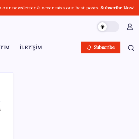
o our newsletter & never miss our best posts.
Subscribe Now!
TIM
İLETİŞİM
Subscribe
ı
SON YAZILAR
AÖL 3. Dönem sınav sonuçları açıklandı
mı? Açık Öğretim Lisesi sınav sonuçları