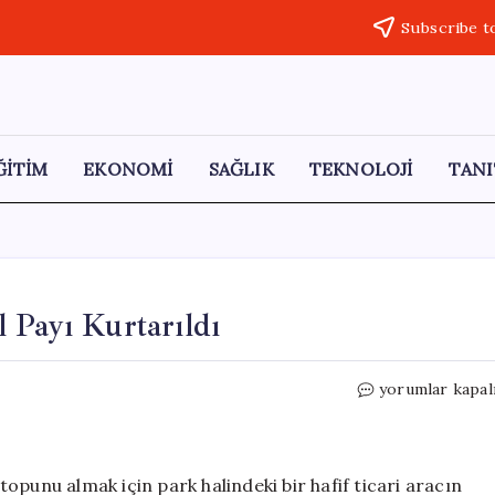
Subscribe t
ĞİTİM
EKONOMİ
SAĞLIK
TEKNOLOJİ
TANI
 Payı Kurtarıldı
Aracın
yorumlar kapal
Altında
Kalan
Çocuk
Kıl
opunu almak için park halindeki bir hafif ticari aracın