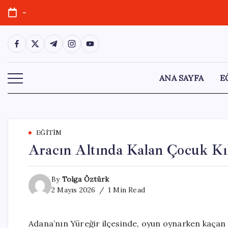
Skip
-
to
content
https://www.facebook.com/
https://twitter.com/
https://t.me/
https://www.instagram.com/
https://youtube.com/
ANA SAYFA
E
EĞITIM
Aracın Altında Kalan Çocuk Kıl
By
Tolga Öztürk
2 Mayıs 2026
1 Min Read
Adana’nın Yüreğir ilçesinde, oyun oynarken kaçan t