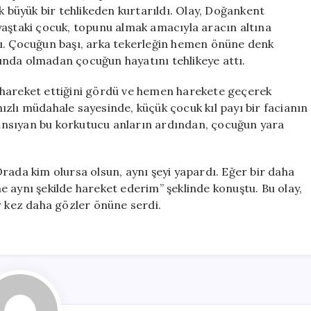
Payı
k büyük bir tehlikeden kurtarıldı. Olay, Doğankent
Kurtarıldı
yaştaki çocuk, topunu almak amacıyla aracın altına
için
dı. Çocuğun başı, arka tekerleğin hemen önüne denk
ında olmadan çocuğun hayatını tehlikeye attı.
 hareket ettiğini gördü ve hemen harekete geçerek
zlı müdahale sayesinde, küçük çocuk kıl payı bir facianın
ansıyan bu korkutucu anların ardından, çocuğun yara
rada kim olursa olsun, aynı şeyi yapardı. Eğer bir daha
 aynı şekilde hareket ederim” şeklinde konuştu. Bu olay,
r kez daha gözler önüne serdi.