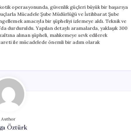
Bin
rkotik operasyonunda, güvenlik güçleri büyük bir başarıya
Sentetik
Suçlarla Mücadele Şube Müdürlüğü ve İstihbarat Şube
Hap
ngellemek amacıyla bir şüpheliyi izlemeye aldı. Teknik ve
Ele
a’da durduruldu. Yapılan detaylı aramalarda, yaklaşık 300
Geçirildi
 gözaltına alınan şüpheli, mahkemeye sevk edilerek
için
careti ile mücadelede önemli bir adım olarak
Author
ga Öztürk