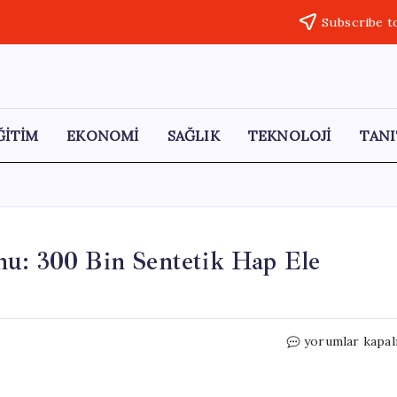
Subscribe t
ĞİTİM
EKONOMİ
SAĞLIK
TEKNOLOJİ
TANI
nu: 300 Bin Sentetik Hap Ele
Çayırova’da
yorumlar kapal
Narkotik
Operasyonu:
300