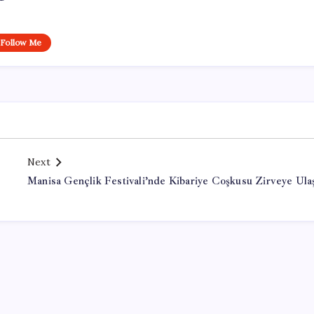
Follow Me
Next
Manisa Gençlik Festivali’nde Kibariye Coşkusu Zirveye Ulaş