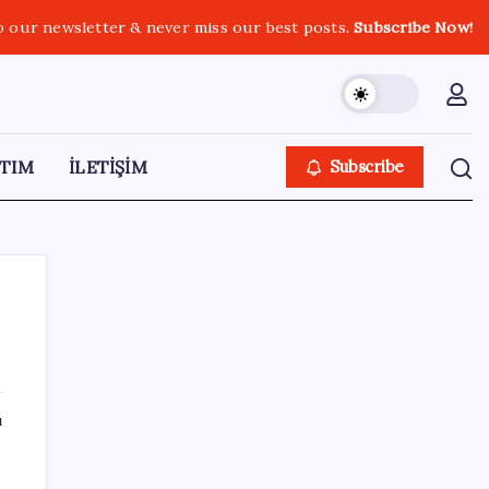
o our newsletter & never miss our best posts.
Subscribe Now!
TIM
İLETİŞİM
Subscribe
SON YAZILAR
ı
Veli Ağbaba’nın ağabeyi Hür Ağbaba
tutuklandı