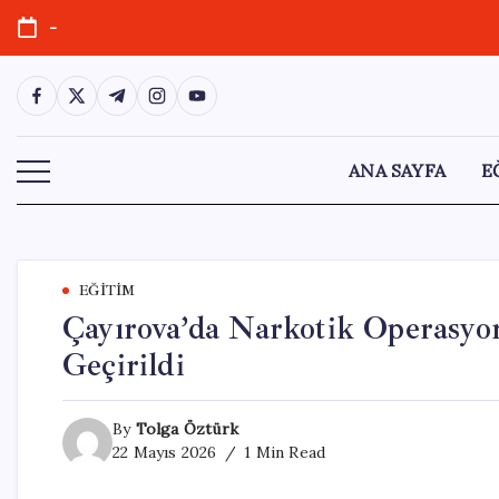
Skip
-
to
content
https://www.facebook.com/
https://twitter.com/
https://t.me/
https://www.instagram.com/
https://youtube.com/
ANA SAYFA
E
EĞITIM
Çayırova’da Narkotik Operasyo
Geçirildi
By
Tolga Öztürk
22 Mayıs 2026
1 Min Read