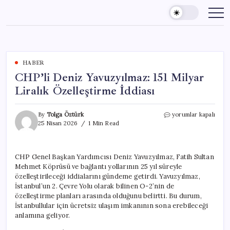
Skip
to
content
HABER
CHP’li Deniz Yavuzyılmaz: 151 Milyar
Liralık Özelleştirme İddiası
CHP’li
By
Tolga Öztürk
yorumlar kapalı
Deniz
25 Nisan 2026
1 Min Read
Yavuzyılmaz:
151
Milyar
CHP Genel Başkan Yardımcısı Deniz Yavuzyılmaz, Fatih Sultan
Liralık
Mehmet Köprüsü ve bağlantı yollarının 25 yıl süreyle
Özelleştirme
İddiası
özelleştirileceği iddialarını gündeme getirdi. Yavuzyılmaz,
için
İstanbul’un 2. Çevre Yolu olarak bilinen O-2’nin de
özelleştirme planları arasında olduğunu belirtti. Bu durum,
İstanbullular için ücretsiz ulaşım imkanının sona erebileceği
anlamına geliyor.