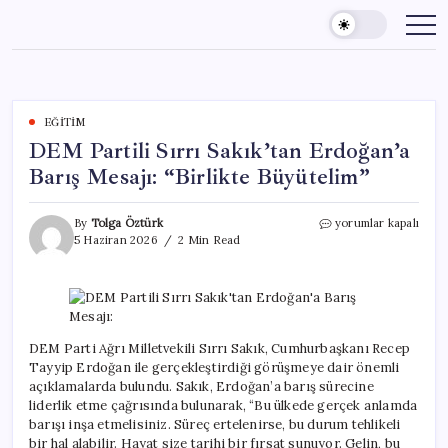
Skip
to
content
EĞITIM
DEM Partili Sırrı Sakık’tan Erdoğan’a
Barış Mesajı: “Birlikte Büyütelim”
DEM
By
Tolga Öztürk
yorumlar kapalı
Partili
5 Haziran 2026
2 Min Read
Sırrı
Sakık’tan
Erdoğan’a
Barış
Mesajı:
“Birlikte
DEM Parti Ağrı Milletvekili Sırrı Sakık, Cumhurbaşkanı Recep
Büyütelim”
Tayyip Erdoğan ile gerçekleştirdiği görüşmeye dair önemli
için
açıklamalarda bulundu. Sakık, Erdoğan’a barış sürecine
liderlik etme çağrısında bulunarak, “Bu ülkede gerçek anlamda
barışı inşa etmelisiniz. Süreç ertelenirse, bu durum tehlikeli
bir hal alabilir. Hayat size tarihi bir fırsat sunuyor. Gelin, bu