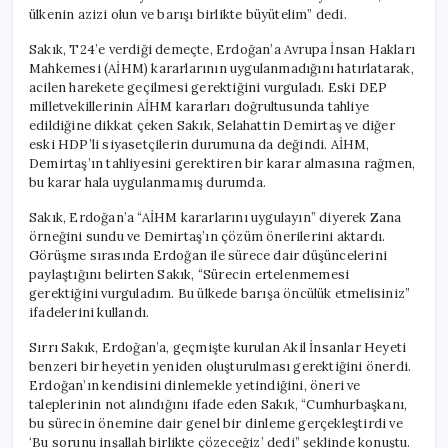
ülkenin azizi olun ve barışı birlikte büyütelim” dedi.
Sakık, T24’e verdiği demeçte, Erdoğan’a Avrupa İnsan Hakları
Mahkemesi (AİHM) kararlarının uygulanmadığını hatırlatarak,
acilen harekete geçilmesi gerektiğini vurguladı. Eski DEP
milletvekillerinin AİHM kararları doğrultusunda tahliye
edildiğine dikkat çeken Sakık, Selahattin Demirtaş ve diğer
eski HDP’li siyasetçilerin durumuna da değindi. AİHM,
Demirtaş’ın tahliyesini gerektiren bir karar almasına rağmen,
bu karar hala uygulanmamış durumda.
Sakık, Erdoğan’a “AİHM kararlarını uygulayın” diyerek Zana
örneğini sundu ve Demirtaş’ın çözüm önerilerini aktardı.
Görüşme sırasında Erdoğan ile sürece dair düşüncelerini
paylaştığını belirten Sakık, “Sürecin ertelenmemesi
gerektiğini vurguladım. Bu ülkede barışa öncülük etmelisiniz”
ifadelerini kullandı.
Sırrı Sakık, Erdoğan’a, geçmişte kurulan Akil İnsanlar Heyeti
benzeri bir heyetin yeniden oluşturulması gerektiğini önerdi.
Erdoğan’ın kendisini dinlemekle yetindiğini, öneri ve
taleplerinin not alındığını ifade eden Sakık, “Cumhurbaşkanı,
bu sürecin önemine dair genel bir dinleme gerçekleştirdi ve
‘Bu sorunu inşallah birlikte çözeceğiz’ dedi” şeklinde konuştu.