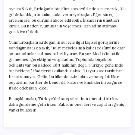
Ayrıca Sakık, Erdoğan’a bir Kürt atasözü ile de seslenerek, “Su
gölde kaldıkça bozulur, koku vermeye başlar. Eğer süreç
ertelenirse, bu durum sabote edilebilir. İnsanların umutları
kırılır. Bu nedenle, umutların yeşermesi için adım atılması
gerekiyor” dedi.
Cumhurbaşkanı Erdoğan’ın süreçle ilgili kişisel görüşlerini
sorduğunda ise Sakık, “Kürt meselesinin kalıcı çözümüne dair
somut adımlar atılmasını bekliyoruz. Bu yaz Meclis’in tatile
girmemesi gerektiğini vurguladım. Toplumda büyük bir
beklenti var, bu sadece Kürt halkının değil, Türkiye genelinde
bir beklenti” ifadelerini kullandı. Sakık, “Hayat size tarihi bir
fırsat sunuyor. Gelin, bu ülkenin azizi olun ve barışı birlikte
büyütelim. Kürtler de kendi dil, kültür ve kimliklerini özgürce
ifade edebilsin” dedi.
Bu açıklamalar, Türkiye’de barış sürecinin önemini bir kez
daha gündeme getirirken, Sakık’ın önerileri ve çağrıları geniş
yankı bulabilir.