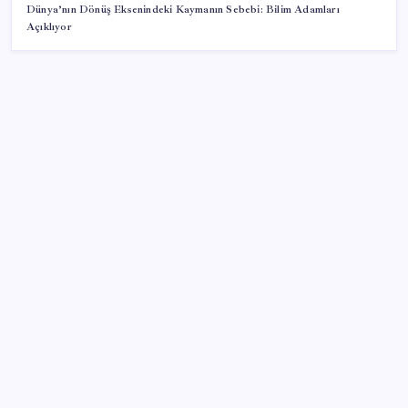
Dünya’nın Dönüş Eksenindeki Kaymanın Sebebi: Bilim Adamları
Açıklıyor
SON YAZILAR
AÖL 3. Dönem sınav sonuçları açıklandı mı? Açık
Öğretim Lisesi sınav sonuçları nasıl ve nereden
öğrenilir?
Emekli aylıklarında ocak zammı için ilk rakamlar
netleşti: Masada 3 farklı senaryo var
Telefonların pil sorununa yeni çözüm