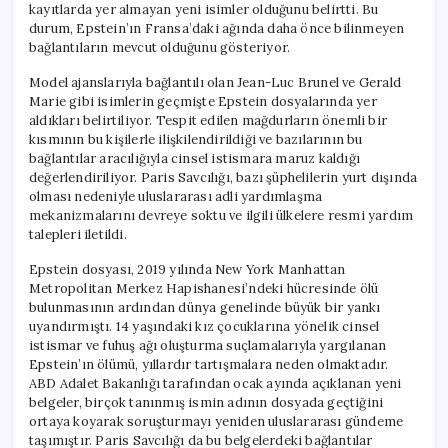
kayıtlarda yer almayan yeni isimler olduğunu belirtti. Bu
durum, Epstein’ın Fransa’daki ağında daha önce bilinmeyen
bağlantıların mevcut olduğunu gösteriyor.
Model ajanslarıyla bağlantılı olan Jean-Luc Brunel ve Gerald
Marie gibi isimlerin geçmişte Epstein dosyalarında yer
aldıkları belirtiliyor. Tespit edilen mağdurların önemli bir
kısmının bu kişilerle ilişkilendirildiği ve bazılarının bu
bağlantılar aracılığıyla cinsel istismara maruz kaldığı
değerlendiriliyor. Paris Savcılığı, bazı şüphelilerin yurt dışında
olması nedeniyle uluslararası adli yardımlaşma
mekanizmalarını devreye soktu ve ilgili ülkelere resmi yardım
talepleri iletildi.
Epstein dosyası, 2019 yılında New York Manhattan
Metropolitan Merkez Hapishanesi’ndeki hücresinde ölü
bulunmasının ardından dünya genelinde büyük bir yankı
uyandırmıştı. 14 yaşındaki kız çocuklarına yönelik cinsel
istismar ve fuhuş ağı oluşturma suçlamalarıyla yargılanan
Epstein’ın ölümü, yıllardır tartışmalara neden olmaktadır.
ABD Adalet Bakanlığı tarafından ocak ayında açıklanan yeni
belgeler, birçok tanınmış ismin adının dosyada geçtiğini
ortaya koyarak soruşturmayı yeniden uluslararası gündeme
taşımıştır. Paris Savcılığı da bu belgelerdeki bağlantılar