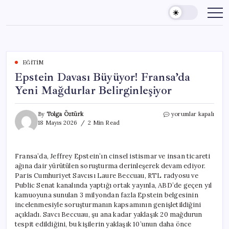
Skip
to
content
EĞITIM
Epstein Davası Büyüyor! Fransa’da
Yeni Mağdurlar Belirginleşiyor
Epstein
By
Tolga Öztürk
yorumlar kapalı
Davası
18 Mayıs 2026
2 Min Read
Büyüyor!
Fransa’da
Yeni
Fransa’da, Jeffrey Epstein’ın cinsel istismar ve insan ticareti
Mağdurlar
ağına dair yürütülen soruşturma derinleşerek devam ediyor.
Belirginleşiyor
için
Paris Cumhuriyet Savcısı Laure Beccuau, RTL radyosu ve
Public Senat kanalında yaptığı ortak yayınla, ABD’de geçen yıl
kamuoyuna sunulan 3 milyondan fazla Epstein belgesinin
incelenmesiyle soruşturmanın kapsamının genişletildiğini
açıkladı. Savcı Beccuau, şu ana kadar yaklaşık 20 mağdurun
tespit edildiğini, bu kişilerin yaklaşık 10’unun daha önce