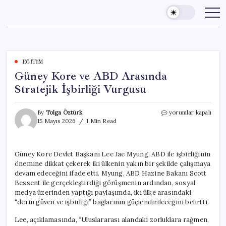
Skip
to
content
EĞITIM
Güney Kore ve ABD Arasında
Stratejik İşbirliği Vurgusu
Güney
By
Tolga Öztürk
yorumlar kapalı
Kore
15 Mayıs 2026
1 Min Read
ve
ABD
Arasında
Güney Kore Devlet Başkanı Lee Jae Myung, ABD ile işbirliğinin
Stratejik
önemine dikkat çekerek iki ülkenin yakın bir şekilde çalışmaya
İşbirliği
Vurgusu
devam edeceğini ifade etti. Myung, ABD Hazine Bakanı Scott
için
Bessent ile gerçekleştirdiği görüşmenin ardından, sosyal
medya üzerinden yaptığı paylaşımda, iki ülke arasındaki
“derin güven ve işbirliği” bağlarının güçlendirileceğini belirtti.
Lee, açıklamasında, “Uluslararası alandaki zorluklara rağmen,