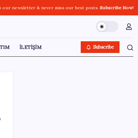
o our newsletter & never miss our best posts.
Subscribe Now!
TIM
İLETİŞİM
Subscribe
SON YAZILAR
ı
BDDK’den yatırım araçlarına yeni çerçeve:
Bireysel limitlerde kurallar sil baştan