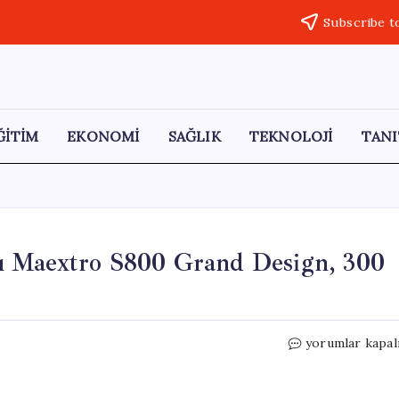
Subscribe t
ĞİTİM
EKONOMİ
SAĞLIK
TEKNOLOJİ
TANI
ı Maextro S800 Grand Design, 300
Huawei
yorumlar kapal
ve
JAC’nin
Lüks