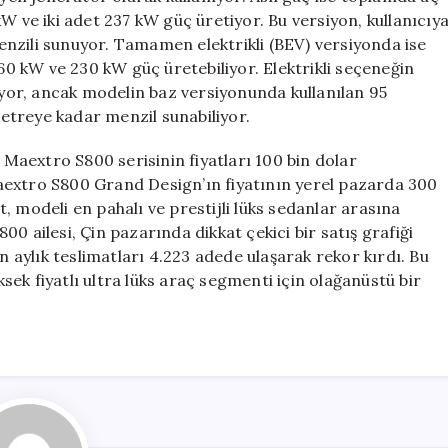
W ve iki adet 237 kW güç üretiyor. Bu versiyon, kullanıcıy
nzili sunuyor. Tamamen elektrikli (BEV) versiyonda ise
160 kW ve 230 kW güç üretebiliyor. Elektrikli seçeneğin
luyor, ancak modelin baz versiyonunda kullanılan 95
etreye kadar menzil sunabiliyor.
t Maextro S800 serisinin fiyatları 100 bin dolar
aextro S800 Grand Design’ın fiyatının yerel pazarda 300
at, modeli en pahalı ve prestijli lüks sedanlar arasına
0 ailesi, Çin pazarında dikkat çekici bir satış grafiği
n aylık teslimatları 4.223 adede ulaşarak rekor kırdı. Bu
ek fiyatlı ultra lüks araç segmenti için olağanüstü bir