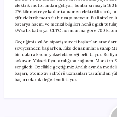
elektrik motorundan geliyor; bunlar sırasıyla 160 k
276 kilometreye kadar tamamen elektrikli sürüş me
çift elektrik motorlu bir yapı mevcut. Bu üniteler 
batarya hacmi ve menzil bilgileri henüz gizli tutu
kWsa’lık batarya, CLTC normlarına göre 700 kilom
Geçtiğimiz yıl ön sipariş süreci başlatılan standar
seviyesinden başlarken, lüks donanımlara sahip M
bin dolara kadar yükselebileceği belirtiliyor. Bu fiy
sokuyor. Yüksek fiyat aralığına rağmen, Maextro S80
sergiledi. Özellikle geçtiğimiz Aralık ayında modeli
başarı, otomotiv sektörü uzmanları tarafından yüks
başarı olarak değerlendiriliyor.