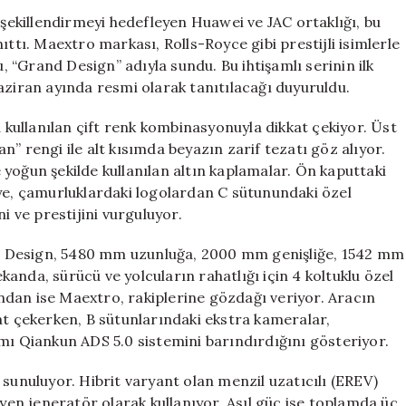
Sedanı
ekillendirmeyi hedefleyen Huawei ve JAC ortaklığı, bu
Maextro
ıttı. Maextro markası, Rolls-Royce gibi prestijli isimlerle
S800
“Grand Design” adıyla sundu. Bu ihtişamlı serinin ilk
Grand
aziran ayında resmi olarak tanıtılacağı duyuruldu.
Design,
300
ullanılan çift renk kombinasyonuyla dikkat çekiyor. Üst
Bin
” rengi ile alt kısımda beyazın zarif tezatı göz alıyor.
Dolarla
de yoğun şekilde kullanılan altın kaplamalar. Ön kaputtaki
Rekor
Kırdı
iye, çamurluklardaki logolardan C sütunundaki özel
için
i ve prestijini vurguluyor.
d Design, 5480 mm uzunluğa, 2000 mm genişliğe, 1542 mm
anda, sürücü ve yolcuların rahatlığı için 4 koltuklu özel
dan ise Maextro, rakiplerine gözdağı veriyor. Aracın
at çekerken, B sütunlarındaki ekstra kameralar,
mı Qiankun ADS 5.0 sistemini barındırdığını gösteriyor.
 sunuluyor. Hibrit varyant olan menzil uzatıcılı (EREV)
eyen jeneratör olarak kullanıyor. Asıl güç ise toplamda üç