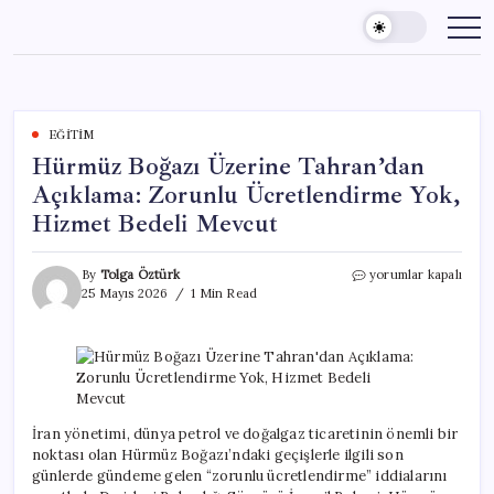
Skip
to
content
EĞITIM
Hürmüz Boğazı Üzerine Tahran’dan
Açıklama: Zorunlu Ücretlendirme Yok,
Hizmet Bedeli Mevcut
Hürmüz
By
Tolga Öztürk
yorumlar kapalı
Boğazı
25 Mayıs 2026
1 Min Read
Üzerine
Tahran’dan
Açıklama:
Zorunlu
Ücretlendirme
Yok,
Hizmet
İran yönetimi, dünya petrol ve doğalgaz ticaretinin önemli bir
Bedeli
noktası olan Hürmüz Boğazı’ndaki geçişlerle ilgili son
Mevcut
günlerde gündeme gelen “zorunlu ücretlendirme” iddialarını
için