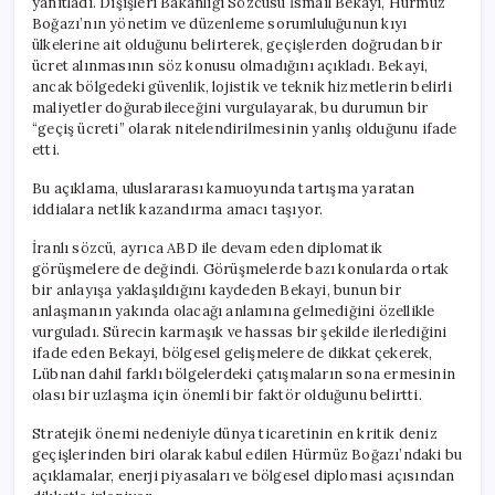
yanıtladı. Dışişleri Bakanlığı Sözcüsü İsmail Bekayi, Hürmüz
Boğazı’nın yönetim ve düzenleme sorumluluğunun kıyı
ülkelerine ait olduğunu belirterek, geçişlerden doğrudan bir
ücret alınmasının söz konusu olmadığını açıkladı. Bekayi,
ancak bölgedeki güvenlik, lojistik ve teknik hizmetlerin belirli
maliyetler doğurabileceğini vurgulayarak, bu durumun bir
“geçiş ücreti” olarak nitelendirilmesinin yanlış olduğunu ifade
etti.
Bu açıklama, uluslararası kamuoyunda tartışma yaratan
iddialara netlik kazandırma amacı taşıyor.
İranlı sözcü, ayrıca ABD ile devam eden diplomatik
görüşmelere de değindi. Görüşmelerde bazı konularda ortak
bir anlayışa yaklaşıldığını kaydeden Bekayi, bunun bir
anlaşmanın yakında olacağı anlamına gelmediğini özellikle
vurguladı. Sürecin karmaşık ve hassas bir şekilde ilerlediğini
ifade eden Bekayi, bölgesel gelişmelere de dikkat çekerek,
Lübnan dahil farklı bölgelerdeki çatışmaların sona ermesinin
olası bir uzlaşma için önemli bir faktör olduğunu belirtti.
Stratejik önemi nedeniyle dünya ticaretinin en kritik deniz
geçişlerinden biri olarak kabul edilen Hürmüz Boğazı’ndaki bu
açıklamalar, enerji piyasaları ve bölgesel diplomasi açısından