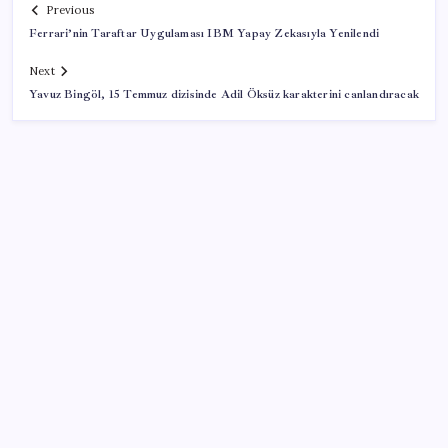
Previous
Ferrari’nin Taraftar Uygulaması IBM Yapay Zekasıyla Yenilendi
Next
Yavuz Bingöl, 15 Temmuz dizisinde Adil Öksüz karakterini canlandıracak
SON YAZILAR
Yargıtay’dan kritik karar: SGK emekliye faiz
ödeyecek!
BDDK’den yatırım araçlarına yeni çerçeve: Bireysel
limitlerde kurallar sil baştan