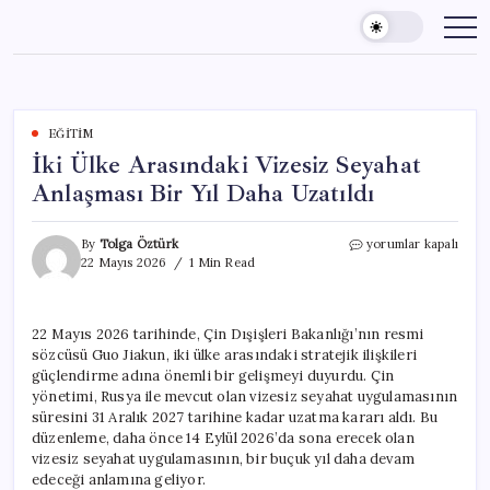
Skip
to
content
EĞITIM
İki Ülke Arasındaki Vizesiz Seyahat
Anlaşması Bir Yıl Daha Uzatıldı
İki
By
Tolga Öztürk
yorumlar kapalı
Ülke
22 Mayıs 2026
1 Min Read
Arasındaki
Vizesiz
Seyahat
22 Mayıs 2026 tarihinde, Çin Dışişleri Bakanlığı’nın resmi
Anlaşması
sözcüsü Guo Jiakun, iki ülke arasındaki stratejik ilişkileri
Bir
Yıl
güçlendirme adına önemli bir gelişmeyi duyurdu. Çin
Daha
yönetimi, Rusya ile mevcut olan vizesiz seyahat uygulamasının
Uzatıldı
süresini 31 Aralık 2027 tarihine kadar uzatma kararı aldı. Bu
için
düzenleme, daha önce 14 Eylül 2026’da sona erecek olan
vizesiz seyahat uygulamasının, bir buçuk yıl daha devam
edeceği anlamına geliyor.