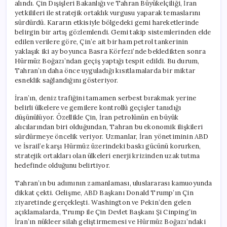
alındı. Çin Dışişleri Bakanlığı ve Tahran Büyükelçiliği, İran
yetkilileri ile stratejik ortaklık vurgusu yaparak temaslarını
sürdürdü. Kararın etkisiyle bölgedeki gemi hareketlerinde
belirgin bir artış gözlemlendi. Gemi takip sistemlerinden elde
edilen verilere göre, Çin’e ait bir ham petrol tankerinin
yaklaşık iki ay boyunca Basra Körfezi’nde bekledikten sonra
Hürmüz Boğazı’ndan geçiş yaptığı tespit edildi. Bu durum,
Tahran’ın daha önce uyguladığı kısıtlamalarda bir miktar
esneklik sağlandığını gösteriyor.
İran’ın, deniz trafiğini tamamen serbest bırakmak yerine
belirli ülkelere ve gemilere kontrollü geçişler tanıdığı
düşünülüyor. Özellikle Çin, İran petrolünün en büyük
alıcılarından biri olduğundan, Tahran bu ekonomik ilişkileri
sürdürmeye öncelik veriyor. Uzmanlar, İran yönetiminin ABD
ve İsrail’e karşı Hürmüz üzerindeki baskı gücünü korurken,
stratejik ortakları olan ülkeleri enerji krizinden uzak tutma
hedefinde olduğunu belirtiyor.
Tahran’ın bu adımının zamanlaması, uluslararası kamuoyunda
dikkat çekti. Gelişme, ABD Başkanı Donald Trump’ın Çin
ziyaretinde gerçekleşti. Washington ve Pekin’den gelen
açıklamalarda, Trump ile Çin Devlet Başkanı Şi Cinping’in
İran’ın nükleer silah geliştirmemesi ve Hürmüz Boğazı’ndaki