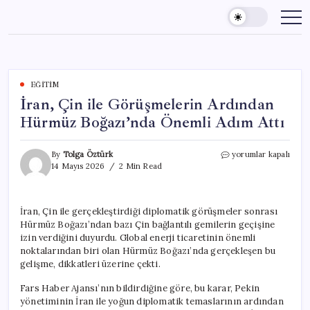
Skip
to
content
EĞITIM
İran, Çin ile Görüşmelerin Ardından
Hürmüz Boğazı’nda Önemli Adım Attı
İran,
By
Tolga Öztürk
yorumlar kapalı
Çin
14 Mayıs 2026
2 Min Read
ile
Görüşmelerin
Ardından
İran, Çin ile gerçekleştirdiği diplomatik görüşmeler sonrası
Hürmüz
Hürmüz Boğazı’ndan bazı Çin bağlantılı gemilerin geçişine
Boğazı’nda
Önemli
izin verdiğini duyurdu. Global enerji ticaretinin önemli
Adım
noktalarından biri olan Hürmüz Boğazı’nda gerçekleşen bu
Attı
gelişme, dikkatleri üzerine çekti.
için
Fars Haber Ajansı’nın bildirdiğine göre, bu karar, Pekin
yönetiminin İran ile yoğun diplomatik temaslarının ardından