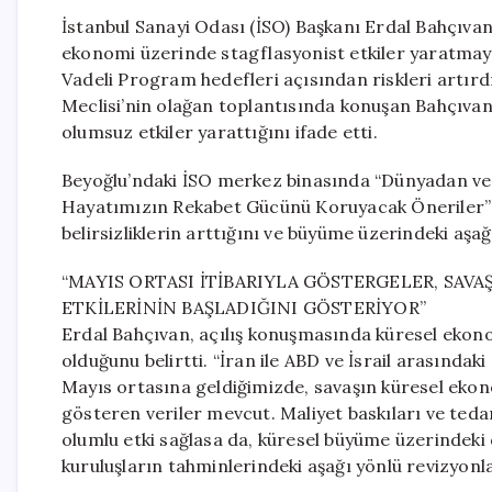
İstanbul Sanayi Odası (İSO) Başkanı Erdal Bahçıvan,
ekonomi üzerinde stagflasyonist etkiler yaratmaya 
Vadeli Program hedefleri açısından riskleri artırdı
Meclisi’nin olağan toplantısında konuşan Bahçıva
olumsuz etkiler yarattığını ifade etti.
Beyoğlu’ndaki İSO merkez binasında “Dünyadan v
Hayatımızın Rekabet Gücünü Koruyacak Öneriler” 
belirsizliklerin arttığını ve büyüme üzerindeki aşağ
“MAYIS ORTASI İTİBARIYLA GÖSTERGELER, SAV
ETKİLERİNİN BAŞLADIĞINI GÖSTERİYOR”
Erdal Bahçıvan, açılış konuşmasında küresel ekono
olduğunu belirtti. “İran ile ABD ve İsrail arasında
Mayıs ortasına geldiğimizde, savaşın küresel ekono
gösteren veriler mevcut. Maliyet baskıları ve tedar
olumlu etki sağlasa da, küresel büyüme üzerindeki 
kuruluşların tahminlerindeki aşağı yönlü revizyonla