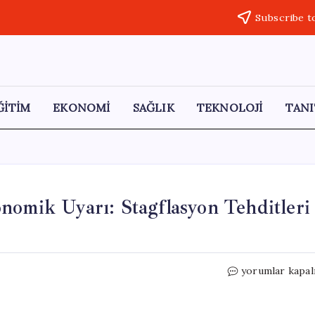
Subscribe t
ĞİTİM
EKONOMİ
SAĞLIK
TEKNOLOJİ
TANI
nomik Uyarı: Stagflasyon Tehditleri
İstanbul
yorumlar kapal
Sanayi
Odası’ndan
Ekonomik