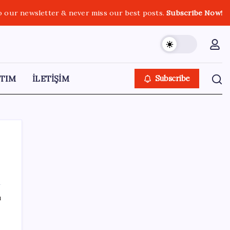
o our newsletter & never miss our best posts.
Subscribe Now!
TIM
İLETİŞİM
Subscribe
SON YAZILAR
ı
Veli Ağbaba’nın ağabeyi Hür Ağbaba
tutuklandı