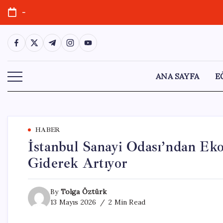
Skip
-
to
content
https://www.facebook.com/
https://twitter.com/
https://t.me/
https://www.instagram.com/
https://youtube.com/
ANA SAYFA
E
HABER
İstanbul Sanayi Odası’ndan Eko
Giderek Artıyor
By
Tolga Öztürk
13 Mayıs 2026
2 Min Read