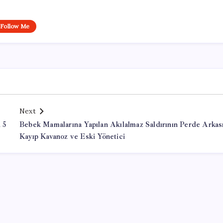
Follow Me
Next
 5
Bebek Mamalarına Yapılan Akılalmaz Saldırının Perde Arkası
Kayıp Kavanoz ve Eski Yönetici
Office Lisans Satın Al