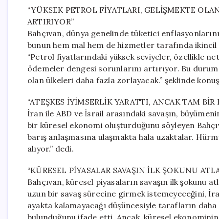
“YÜKSEK PETROL FİYATLARI, GELİŞMEKTE OL
ARTIRIYOR”
Bahçıvan, dünya genelinde tüketici enflasyonlarını
bunun hem mal hem de hizmetler tarafında ikincil et
“Petrol fiyatlarındaki yüksek seviyeler, özellikle ne
ödemeler dengesi sorunlarını artırıyor. Bu durum
olan ülkeleri daha fazla zorlayacak.” şeklinde konuş
“ATEŞKES İYİMSERLİK YARATTI, ANCAK TAM BİR
İran ile ABD ve İsrail arasındaki savaşın, büyümeni
bir küresel ekonomi oluşturduğunu söyleyen Bahçıva
barış anlaşmasına ulaşmakta hala uzaktalar. Hürm
alıyor.” dedi.
“KÜRESEL PİYASALAR SAVAŞIN İLK ŞOKUNU ATL
Bahçıvan, küresel piyasaların savaşın ilk şokunu at
uzun bir savaş sürecine girmek istemeyeceğini, İr
ayakta kalamayacağı düşüncesiyle tarafların daha 
bulunduğunu ifade etti. Ancak, küresel ekonominin