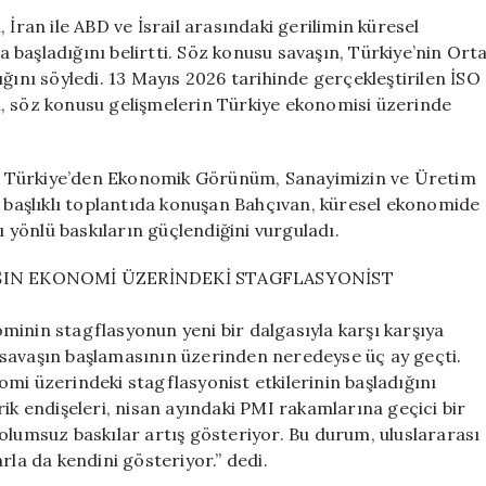
Uyarı:
 İran ile ABD ve İsrail arasındaki gerilimin küresel
Stagflasyon
başladığını belirtti. Söz konusu savaşın, Türkiye’nin Ort
Tehditleri
ğını söyledi. 13 Mayıs 2026 tarihinde gerçekleştirilen İSO
Giderek
n, söz konusu gelişmelerin Türkiye ekonomisi üzerinde
Artıyor
için
e Türkiye’den Ekonomik Görünüm, Sanayimizin ve Üretim
başlıklı toplantıda konuşan Bahçıvan, küresel ekonomide
ı yönlü baskıların güçlendiğini vurguladı.
AŞIN EKONOMİ ÜZERİNDEKİ STAGFLASYONİST
minin stagflasyonun yeni bir dalgasıyla karşı karşıya
ki savaşın başlamasının üzerinden neredeyse üç ay geçti.
mi üzerindeki stagflasyonist etkilerinin başladığını
ik endişeleri, nisan ayındaki PMI rakamlarına geçici bir
olumsuz baskılar artış gösteriyor. Bu durum, uluslararası
rla da kendini gösteriyor.” dedi.