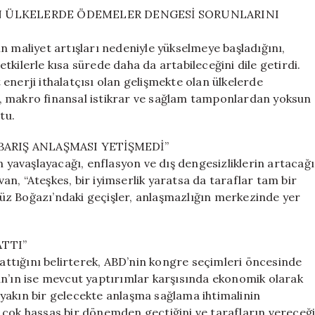
AN ÜLKELERDE ÖDEMELER DENGESİ SORUNLARINI
n maliyet artışları nedeniyle yükselmeye başladığını,
kilerle kısa sürede daha da artabileceğini dile getirdi.
t enerji ithalatçısı olan gelişmekte olan ülkelerde
, makro finansal istikrar ve sağlam tamponlardan yoksun
tu.
 BARIŞ ANLAŞMASI YETİŞMEDİ”
n yavaşlayacağı, enflasyon ve dış dengesizliklerin artacağı
n, “Ateşkes, bir iyimserlik yaratsa da taraflar tam bir
üz Boğazı’ndaki geçişler, anlaşmazlığın merkezinde yer
ATTI”
lattığını belirterek, ABD’nin kongre seçimleri öncesinde
an’ın ise mevcut yaptırımlar karşısında ekonomik olarak
yakın bir gelecekte anlaşma sağlama ihtimalinin
 çok hassas bir dönemden geçtiğini ve tarafların vereceğ