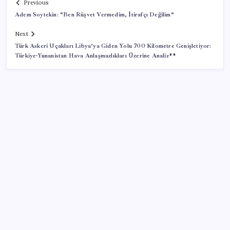
Previous
Adem Soytekin: “Ben Rüşvet Vermedim, İtirafçı Değilim”
Next
Türk Askeri Uçakları Libya’ya Giden Yolu 700 Kilometre Genişletiyor:
Türkiye-Yunanistan Hava Anlaşmazlıkları Üzerine Analiz**
SON YAZILAR
Yargıtay’dan kritik karar: SGK emekliye faiz
ödeyecek!
BDDK’den yatırım araçlarına yeni çerçeve: Bireysel