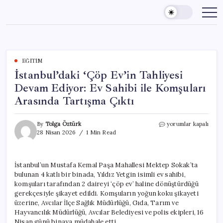
Skip
to
content
EĞITIM
İstanbul’daki ‘Çöp Ev’in Tahliyesi
Devam Ediyor: Ev Sahibi ile Komşuları
Arasında Tartışma Çıktı
İstanbul’daki
By
Tolga Öztürk
yorumlar kapalı
‘Çöp
28 Nisan 2026
1 Min Read
Ev’in
Tahliyesi
Devam
İstanbul’un Mustafa Kemal Paşa Mahallesi Mektep Sokak’ta
Ediyor:
bulunan 4 katlı bir binada, Yıldız Yetgin isimli ev sahibi,
Ev
Sahibi
komşuları tarafından 2 daireyi ‘çöp ev’ haline dönüştürdüğü
ile
gerekçesiyle şikayet edildi. Komşuların yoğun koku şikayeti
Komşuları
üzerine, Avcılar İlçe Sağlık Müdürlüğü, Gıda, Tarım ve
Arasında
Hayvancılık Müdürlüğü, Avcılar Belediyesi ve polis ekipleri, 16
Tartışma
Nisan günü binaya müdahale etti.