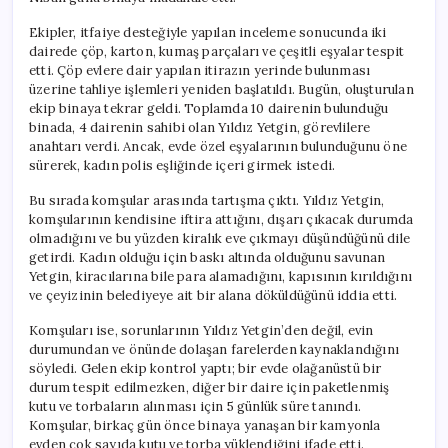
Çıktı
için
Ekipler, itfaiye desteğiyle yapılan inceleme sonucunda iki
dairede çöp, karton, kumaş parçaları ve çeşitli eşyalar tespit
etti. Çöp evlere dair yapılan itirazın yerinde bulunması
üzerine tahliye işlemleri yeniden başlatıldı. Bugün, oluşturulan
ekip binaya tekrar geldi. Toplamda 10 dairenin bulunduğu
binada, 4 dairenin sahibi olan Yıldız Yetgin, görevlilere
anahtarı verdi. Ancak, evde özel eşyalarının bulunduğunu öne
sürerek, kadın polis eşliğinde içeri girmek istedi.
Bu sırada komşular arasında tartışma çıktı. Yıldız Yetgin,
komşularının kendisine iftira attığını, dışarı çıkacak durumda
olmadığını ve bu yüzden kiralık eve çıkmayı düşündüğünü dile
getirdi. Kadın olduğu için baskı altında olduğunu savunan
Yetgin, kiracılarına bile para alamadığını, kapısının kırıldığını
ve çeyizinin belediyeye ait bir alana döküldüğünü iddia etti.
Komşuları ise, sorunlarının Yıldız Yetgin’den değil, evin
durumundan ve önünde dolaşan farelerden kaynaklandığını
söyledi. Gelen ekip kontrol yaptı; bir evde olağanüstü bir
durum tespit edilmezken, diğer bir daire için paketlenmiş
kutu ve torbaların alınması için 5 günlük süre tanındı.
Komşular, birkaç gün önce binaya yanaşan bir kamyonla
evden çok sayıda kutu ve torba yüklendiğini ifade etti.