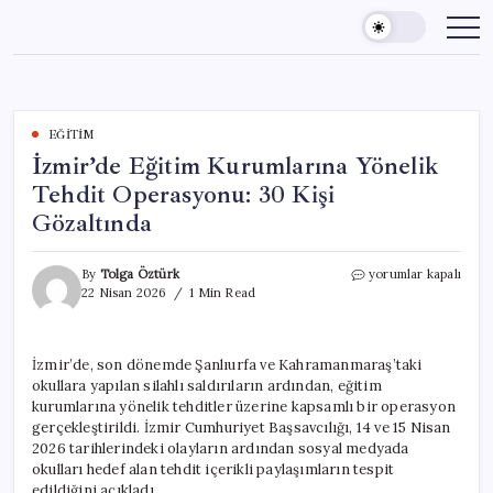
Skip
to
content
EĞITIM
İzmir’de Eğitim Kurumlarına Yönelik
Tehdit Operasyonu: 30 Kişi
Gözaltında
İzmir’de
By
Tolga Öztürk
yorumlar kapalı
Eğitim
22 Nisan 2026
1 Min Read
Kurumlarına
Yönelik
Tehdit
İzmir’de, son dönemde Şanlıurfa ve Kahramanmaraş’taki
Operasyonu:
okullara yapılan silahlı saldırıların ardından, eğitim
30
Kişi
kurumlarına yönelik tehditler üzerine kapsamlı bir operasyon
Gözaltında
gerçekleştirildi. İzmir Cumhuriyet Başsavcılığı, 14 ve 15 Nisan
için
2026 tarihlerindeki olayların ardından sosyal medyada
okulları hedef alan tehdit içerikli paylaşımların tespit
edildiğini açıkladı.