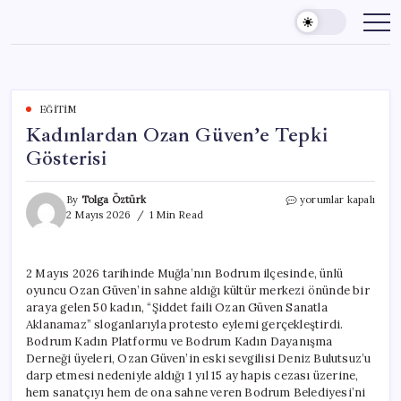
Skip
to
content
EĞITIM
Kadınlardan Ozan Güven’e Tepki
Gösterisi
Kadınlardan
By
Tolga Öztürk
yorumlar kapalı
Ozan
2 Mayıs 2026
1 Min Read
Güven’e
Tepki
Gösterisi
2 Mayıs 2026 tarihinde Muğla’nın Bodrum ilçesinde, ünlü
için
oyuncu Ozan Güven’in sahne aldığı kültür merkezi önünde bir
araya gelen 50 kadın, “Şiddet faili Ozan Güven Sanatla
Aklanamaz” sloganlarıyla protesto eylemi gerçekleştirdi.
Bodrum Kadın Platformu ve Bodrum Kadın Dayanışma
Derneği üyeleri, Ozan Güven’in eski sevgilisi Deniz Bulutsuz’u
darp etmesi nedeniyle aldığı 1 yıl 15 ay hapis cezası üzerine,
hem sanatçıyı hem de ona sahne veren Bodrum Belediyesi’ni