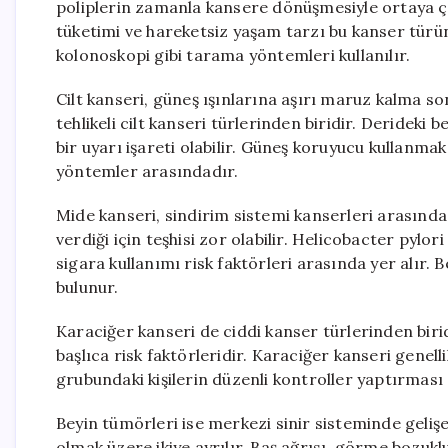
poliplerin zamanla kansere dönüşmesiyle ortaya çıka
tüketimi ve hareketsiz yaşam tarzı bu kanser türünü
kolonoskopi gibi tarama yöntemleri kullanılır.
Cilt kanseri, güneş ışınlarına aşırı maruz kalma s
tehlikeli cilt kanseri türlerinden biridir. Derideki 
bir uyarı işareti olabilir. Güneş koruyucu kullan
yöntemler arasındadır.
Mide kanseri, sindirim sistemi kanserleri arasında 
verdiği için teşhisi zor olabilir. Helicobacter pylor
sigara kullanımı risk faktörleri arasında yer alır. Be
bulunur.
Karaciğer kanseri de ciddi kanser türlerinden biridi
başlıca risk faktörleridir. Karaciğer kanseri genelli
grubundaki kişilerin düzenli kontroller yaptırması
Beyin tümörleri ise merkezi sinir sisteminde gelişe
olmak üzere ikiye ayrılır. Baş ağrısı, görme bozuklu