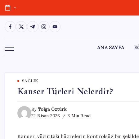
Skip
-
to
content
https://www.facebook.com/
https://twitter.com/
https://t.me/
https://www.instagram.com/
https://youtube.com/
ANA SAYFA
E
SAĞLIK
Kanser Türleri Nelerdir?
By
Tolga Öztürk
22 Nisan 2026
3 Min Read
Kanser, vücuttaki hücrelerin kontrolsüz bir şekild