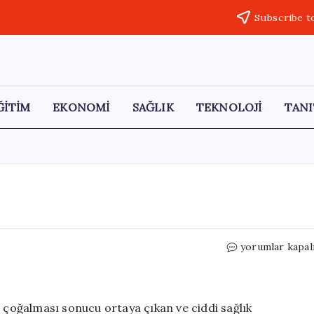
Subscribe t
ĞİTİM
EKONOMİ
SAĞLIK
TEKNOLOJİ
TANI
Kanser
yorumlar kapal
Türleri
Nelerdir?
için
e çoğalması sonucu ortaya çıkan ve ciddi sağlık