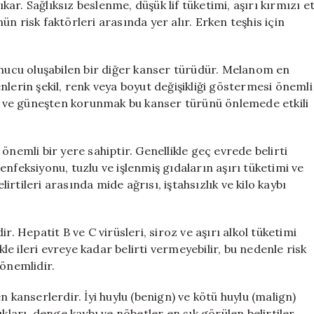
r. Sağlıksız beslenme, düşük lif tüketimi, aşırı kırmızı e
n risk faktörleri arasında yer alır. Erken teşhis için
onucu oluşabilen bir diğer kanser türüdür. Melanom en
benlerin şekil, renk veya boyut değişikliği göstermesi önemli
mak ve güneşten korunmak bu kanser türünü önlemede etkili
önemli bir yere sahiptir. Genellikle geç evrede belirti
i enfeksiyonu, tuzlu ve işlenmiş gıdaların aşırı tüketimi ve
lirtileri arasında mide ağrısı, iştahsızlık ve kilo kaybı
r. Hepatit B ve C virüsleri, siroz ve aşırı alkol tüketimi
kle ileri evreye kadar belirti vermeyebilir, bu nedenle risk
 önemlidir.
n kanserlerdir. İyi huylu (benign) ve kötü huylu (malign)
kları, denge kaybı ve nöbetler en sık görülen belirtiler