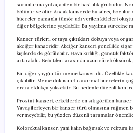
sorunlarına yol açabilen bir hastalık grubudur. Nor
bölünür ve ölür. Ancak kanserde bu süreç bozulur 
hücreler zamanla tümör adı verilen kitleleri oluş
diğer bölgelerine yayılabilir. Bu yayılma sürecine 
Kanser türleri, ortaya çıktıkları dokuya veya organ
akciğer kanseridir. Akciğer kanseri genellikle sigara
kişilerde de görülebilir. Hava kirliliği, genetik fa
artırabilir. Belirtileri arasında uzun süreli öksürük
Bir diğer yaygın tür meme kanseridir. Özellikle ka
çıkabilir. Meme dokusunda anormal hücrelerin çoğa
oranı oldukça yüksektir. Bu nedenle düzenli kontr
Prostat kanseri, erkeklerde en sık görülen kanser tü
Yavaş ilerleyen bir kanser türü olmasına rağmen ba
vermeyebilir, bu yüzden düzenli taramalar önemlid
Kolorektal kanser, yani kalın bağırsak ve rektum k