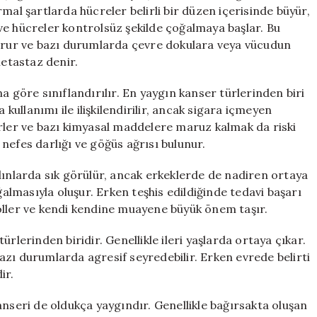
mal şartlarda hücreler belirli bir düzen içerisinde büyür,
ve hücreler kontrolsüz şekilde çoğalmaya başlar. Bu
turur ve bazı durumlarda çevre dokulara veya vücudun
metastaz denir.
a göre sınıflandırılır. En yaygın kanser türlerinden biri
 kullanımı ile ilişkilendirilir, ancak sigara içmeyen
ktörler ve bazı kimyasal maddelere maruz kalmak da riski
, nefes darlığı ve göğüs ağrısı bulunur.
dınlarda sık görülür, ancak erkeklerde de nadiren ortaya
lmasıyla oluşur. Erken teşhis edildiğinde tedavi başarı
oller ve kendi kendine muayene büyük önem taşır.
rlerinden biridir. Genellikle ileri yaşlarda ortaya çıkar.
zı durumlarda agresif seyredebilir. Erken evrede belirti
ir.
anseri de oldukça yaygındır. Genellikle bağırsakta oluşan