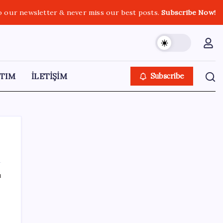
o our newsletter & never miss our best posts.
Subscribe Now!
TIM
İLETİŞİM
Subscribe
ı
SON YAZILAR
AÖL 3. Dönem sınav sonuçları açıklandı
mı? Açık Öğretim Lisesi sınav sonuçları