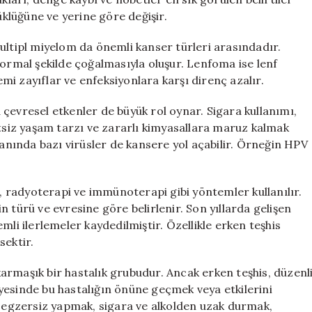
lüğüne ve yerine göre değişir.
ultipl miyelom da önemli kanser türleri arasındadır.
normal şekilde çoğalmasıyla oluşur. Lenfoma ise lenf
temi zayıflar ve enfeksiyonlara karşı direnç azalır.
çevresel etkenler de büyük rol oynar. Sigara kullanımı,
etsiz yaşam tarzı ve zararlı kimyasallara maruz kalmak
yanında bazı virüsler de kansere yol açabilir. Örneğin HPV
 radyoterapi ve immünoterapi gibi yöntemler kullanılır.
 türü ve evresine göre belirlenir. Son yıllarda gelişen
mli ilerlemeler kaydedilmiştir. Özellikle erken teşhis
sektir.
 karmaşık bir hastalık grubudur. Ancak erken teşhis, düzenl
sayesinde bu hastalığın önüne geçmek veya etkilerini
egzersiz yapmak, sigara ve alkolden uzak durmak,