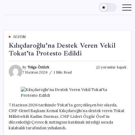
Skip
to
content
EĞITIM
Kılıçdaroğlu’na Destek Veren Vekil
Tokat’ta Protesto Edildi
Kılıçdaroğlu’na
By
Tolga Öztürk
yorumlar kapalı
Destek
7 Haziran 2026
1 Min Read
Veren
Vekil
Tokat’ta
Protesto
Edildi
için
7 Haziran 2026 tarihinde Tokat’ta gerçekleşen bir olayda,
CHP Genel Başkanı Kemal Kılıçdaroğlu’na destek veren Tokat
Milletvekili Kadim Durmaz, CHP Lideri Özgür Özel’in
düzenlediği Çevrecik mitingine katılmak istediği sırada
kalabalık tarafından yuhalandı.