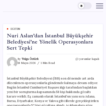
Skip
to
content
EĞITIM
Nuri Aslan’dan İstanbul Büyükşehir
Belediyesi’ne Yönelik Operasyonlara
Sert Tepki
Nuri
By
Tolga Öztürk
yorumlar kapalı
Aslan’dan
18 Mayıs 2026
1 Min Read
İstanbul
Büyükşehir
Belediyesi’ne
İstanbul Büyükşehir Belediyesi (İBB) son dönemde art arda
Yönelik
düzenlenen operasyonlarla gündemde kalmaya devam ediyor.
Operasyonlara
Sert
Bugün İstanbul Cumhuriyet Başsavcılığı tarafından başlatılan
Tepki
yeni bir soruşturma kapsamında 58 kişi hakkında gözaltı
için
kararı verildi. Eş zamanlı olarak İstanbul’un yanı sıra Adana,
Bursa, Diyarbakır, Konya ve Yalova gibi illerde gerçekleştirilen
operasyonlarda 57 kişi gözaltına alındı. Açıklamalara göre,