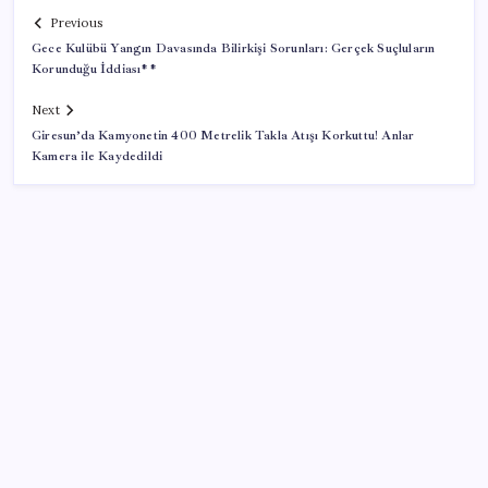
Previous
Gece Kulübü Yangın Davasında Bilirkişi Sorunları: Gerçek Suçluların
Korunduğu İddiası**
Next
Giresun’da Kamyonetin 400 Metrelik Takla Atışı Korkuttu! Anlar
Kamera ile Kaydedildi
SON YAZILAR
AÖL 3. Dönem sınav sonuçları açıklandı mı? Açık
Öğretim Lisesi sınav sonuçları nasıl ve nereden