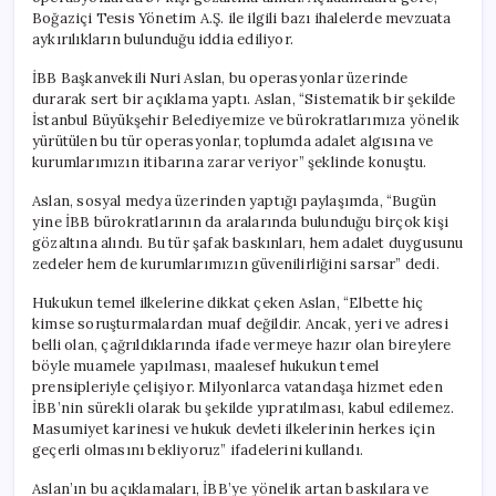
Boğaziçi Tesis Yönetim A.Ş. ile ilgili bazı ihalelerde mevzuata
aykırılıkların bulunduğu iddia ediliyor.
İBB Başkanvekili Nuri Aslan, bu operasyonlar üzerinde
durarak sert bir açıklama yaptı. Aslan, “Sistematik bir şekilde
İstanbul Büyükşehir Belediyemize ve bürokratlarımıza yönelik
yürütülen bu tür operasyonlar, toplumda adalet algısına ve
kurumlarımızın itibarına zarar veriyor” şeklinde konuştu.
Aslan, sosyal medya üzerinden yaptığı paylaşımda, “Bugün
yine İBB bürokratlarının da aralarında bulunduğu birçok kişi
gözaltına alındı. Bu tür şafak baskınları, hem adalet duygusunu
zedeler hem de kurumlarımızın güvenilirliğini sarsar” dedi.
Hukukun temel ilkelerine dikkat çeken Aslan, “Elbette hiç
kimse soruşturmalardan muaf değildir. Ancak, yeri ve adresi
belli olan, çağrıldıklarında ifade vermeye hazır olan bireylere
böyle muamele yapılması, maalesef hukukun temel
prensipleriyle çelişiyor. Milyonlarca vatandaşa hizmet eden
İBB’nin sürekli olarak bu şekilde yıpratılması, kabul edilemez.
Masumiyet karinesi ve hukuk devleti ilkelerinin herkes için
geçerli olmasını bekliyoruz” ifadelerini kullandı.
Aslan’ın bu açıklamaları, İBB’ye yönelik artan baskılara ve