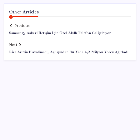
Other Articles
Previous
Samsung, Askeri İletişim İçin Özel Akıllı Telefon Geliştiriyor
Next
Rize-Artvin Havalimanı, Açılışından Bu Yana 4,2 Milyon Yolcu Ağırladı
SON YAZILAR
Veli Ağbaba’nın ağabeyi Hür Ağbaba tutuklandı