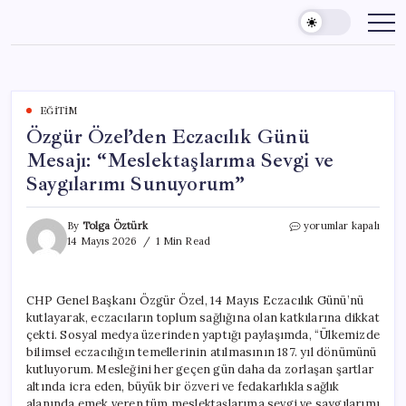
Skip
to
content
EĞITIM
Özgür Özel’den Eczacılık Günü
Mesajı: “Meslektaşlarıma Sevgi ve
Saygılarımı Sunuyorum”
Özgür
By
Tolga Öztürk
yorumlar kapalı
Özel’den
14 Mayıs 2026
1 Min Read
Eczacılık
Günü
Mesajı:
CHP Genel Başkanı Özgür Özel, 14 Mayıs Eczacılık Günü’nü
“Meslektaşlarıma
kutlayarak, eczacıların toplum sağlığına olan katkılarına dikkat
Sevgi
ve
çekti. Sosyal medya üzerinden yaptığı paylaşımda, “Ülkemizde
Saygılarımı
bilimsel eczacılığın temellerinin atılmasının 187. yıl dönümünü
Sunuyorum”
kutluyorum. Mesleğini her geçen gün daha da zorlaşan şartlar
için
altında icra eden, büyük bir özveri ve fedakarlıkla sağlık
alanında emek veren tüm meslektaşlarıma sevgi ve saygılarımı