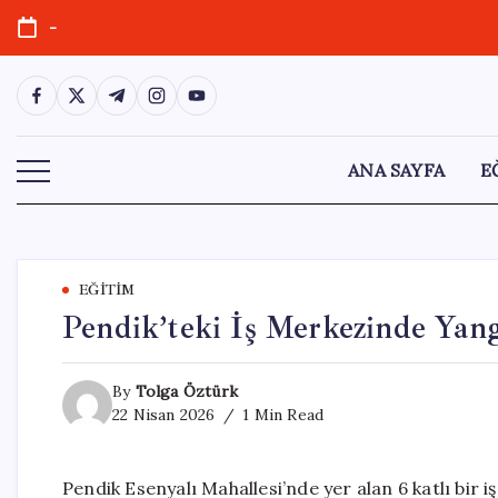
Skip
-
to
content
https://www.facebook.com/
https://twitter.com/
https://t.me/
https://www.instagram.com/
https://youtube.com/
ANA SAYFA
E
EĞITIM
Pendik’teki İş Merkezinde Yang
By
Tolga Öztürk
22 Nisan 2026
1 Min Read
Pendik Esenyalı Mahallesi’nde yer alan 6 katlı bir 