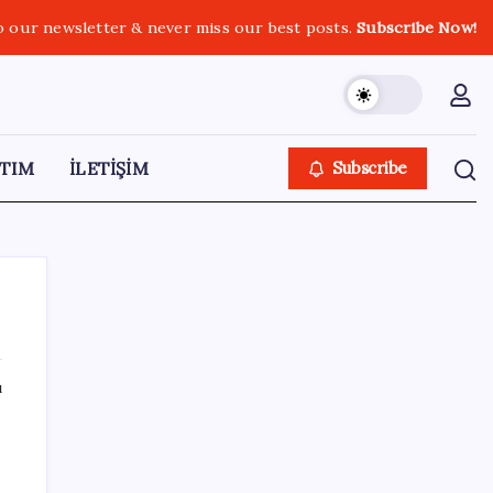
o our newsletter & never miss our best posts.
Subscribe Now!
TIM
İLETİŞİM
Subscribe
ı
SON YAZILAR
AÖL 3. Dönem sınav sonuçları açıklandı
mı? Açık Öğretim Lisesi sınav sonuçları