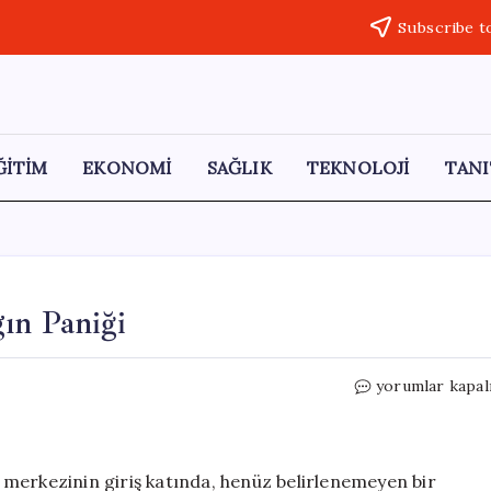
Subscribe t
ĞİTİM
EKONOMİ
SAĞLIK
TEKNOLOJİ
TANI
ın Paniği
Pendik’teki
yorumlar kapal
İş
Merkezinde
Yangın
Paniği
iş merkezinin giriş katında, henüz belirlenemeyen bir