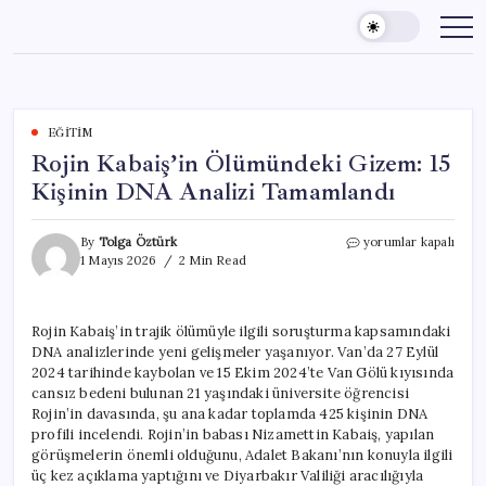
Skip
to
content
EĞITIM
Rojin Kabaiş’in Ölümündeki Gizem: 15
Kişinin DNA Analizi Tamamlandı
Rojin
By
Tolga Öztürk
yorumlar kapalı
Kabaiş’in
1 Mayıs 2026
2 Min Read
Ölümündeki
Gizem:
15
Rojin Kabaiş’in trajik ölümüyle ilgili soruşturma kapsamındaki
Kişinin
DNA analizlerinde yeni gelişmeler yaşanıyor. Van’da 27 Eylül
DNA
Analizi
2024 tarihinde kaybolan ve 15 Ekim 2024’te Van Gölü kıyısında
Tamamlandı
cansız bedeni bulunan 21 yaşındaki üniversite öğrencisi
için
Rojin’in davasında, şu ana kadar toplamda 425 kişinin DNA
profili incelendi. Rojin’in babası Nizamettin Kabaiş, yapılan
görüşmelerin önemli olduğunu, Adalet Bakanı’nın konuyla ilgili
üç kez açıklama yaptığını ve Diyarbakır Valiliği aracılığıyla