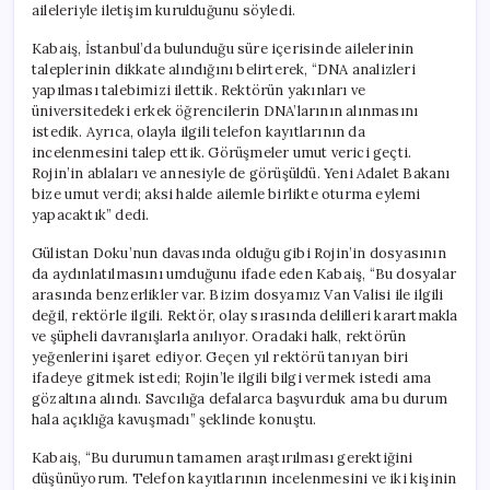
aileleriyle iletişim kurulduğunu söyledi.
Kabaiş, İstanbul’da bulunduğu süre içerisinde ailelerinin
taleplerinin dikkate alındığını belirterek, “DNA analizleri
yapılması talebimizi ilettik. Rektörün yakınları ve
üniversitedeki erkek öğrencilerin DNA’larının alınmasını
istedik. Ayrıca, olayla ilgili telefon kayıtlarının da
incelenmesini talep ettik. Görüşmeler umut verici geçti.
Rojin’in ablaları ve annesiyle de görüşüldü. Yeni Adalet Bakanı
bize umut verdi; aksi halde ailemle birlikte oturma eylemi
yapacaktık” dedi.
Gülistan Doku’nun davasında olduğu gibi Rojin’in dosyasının
da aydınlatılmasını umduğunu ifade eden Kabaiş, “Bu dosyalar
arasında benzerlikler var. Bizim dosyamız Van Valisi ile ilgili
değil, rektörle ilgili. Rektör, olay sırasında delilleri karartmakla
ve şüpheli davranışlarla anılıyor. Oradaki halk, rektörün
yeğenlerini işaret ediyor. Geçen yıl rektörü tanıyan biri
ifadeye gitmek istedi; Rojin’le ilgili bilgi vermek istedi ama
gözaltına alındı. Savcılığa defalarca başvurduk ama bu durum
hala açıklığa kavuşmadı” şeklinde konuştu.
Kabaiş, “Bu durumun tamamen araştırılması gerektiğini
düşünüyorum. Telefon kayıtlarının incelenmesini ve iki kişinin