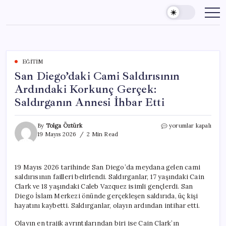
Skip
to
content
EĞITIM
San Diego’daki Cami Saldırısının
Ardındaki Korkunç Gerçek:
Saldırganın Annesi İhbar Etti
San
By
Tolga Öztürk
yorumlar kapalı
Diego’daki
19 Mayıs 2026
2 Min Read
Cami
Saldırısının
Ardındaki
19 Mayıs 2026 tarihinde San Diego’da meydana gelen cami
Korkunç
saldırısının failleri belirlendi. Saldırganlar, 17 yaşındaki Cain
Gerçek:
Saldırganın
Clark ve 18 yaşındaki Caleb Vazquez isimli gençlerdi. San
Annesi
Diego İslam Merkezi önünde gerçekleşen saldırıda, üç kişi
İhbar
hayatını kaybetti. Saldırganlar, olayın ardından intihar etti.
Etti
için
Olayın en trajik ayrıntılarından biri ise Cain Clark’ın