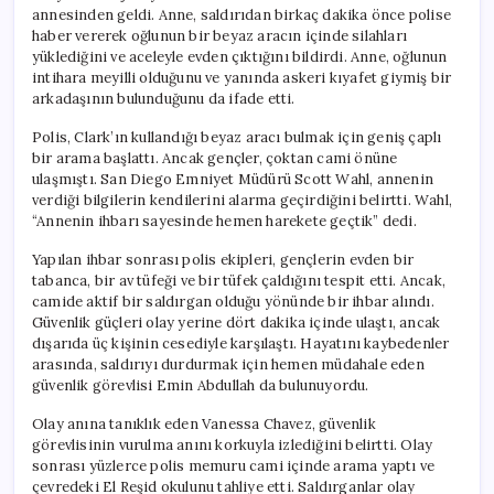
annesinden geldi. Anne, saldırıdan birkaç dakika önce polise
haber vererek oğlunun bir beyaz aracın içinde silahları
yüklediğini ve aceleyle evden çıktığını bildirdi. Anne, oğlunun
intihara meyilli olduğunu ve yanında askeri kıyafet giymiş bir
arkadaşının bulunduğunu da ifade etti.
Polis, Clark’ın kullandığı beyaz aracı bulmak için geniş çaplı
bir arama başlattı. Ancak gençler, çoktan cami önüne
ulaşmıştı. San Diego Emniyet Müdürü Scott Wahl, annenin
verdiği bilgilerin kendilerini alarma geçirdiğini belirtti. Wahl,
“Annenin ihbarı sayesinde hemen harekete geçtik” dedi.
Yapılan ihbar sonrası polis ekipleri, gençlerin evden bir
tabanca, bir av tüfeği ve bir tüfek çaldığını tespit etti. Ancak,
camide aktif bir saldırgan olduğu yönünde bir ihbar alındı.
Güvenlik güçleri olay yerine dört dakika içinde ulaştı, ancak
dışarıda üç kişinin cesediyle karşılaştı. Hayatını kaybedenler
arasında, saldırıyı durdurmak için hemen müdahale eden
güvenlik görevlisi Emin Abdullah da bulunuyordu.
Olay anına tanıklık eden Vanessa Chavez, güvenlik
görevlisinin vurulma anını korkuyla izlediğini belirtti. Olay
sonrası yüzlerce polis memuru cami içinde arama yaptı ve
çevredeki El Reşid okulunu tahliye etti. Saldırganlar olay