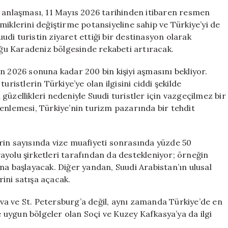
Arasındaki
i anlaşması, 11 Mayıs 2026 tarihinden itibaren resmen
Vize
miklerini değiştirme potansiyeline sahip ve Türkiye’yi de
Muafiyeti,
uudi turistin ziyaret ettiği bir destinasyon olarak
Türkiye’nin
Doğu Karadeniz bölgesinde rekabeti artıracak.
Turizm
Pazarını
n 2026 sonuna kadar 200 bin kişiyi aşmasını bekliyor.
Etkileyecek
uristlerin Türkiye’ye olan ilgisini ciddi şekilde
için
l güzellikleri nedeniyle Suudi turistler için vazgeçilmez bir
enlemesi, Türkiye’nin turizm pazarında bir tehdit
rin sayısında vize muafiyeti sonrasında yüzde 50
ayolu şirketleri tarafından da destekleniyor; örneğin
na başlayacak. Diğer yandan, Suudi Arabistan’ın ulusal
ini satışa açacak.
a ve St. Petersburg’a değil, aynı zamanda Türkiye’de en
ne uygun bölgeler olan Soçi ve Kuzey Kafkasya’ya da ilgi