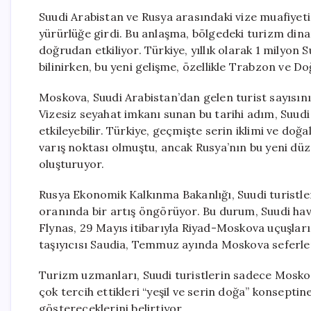
Suudi Arabistan ve Rusya arasındaki vize muafiyet
yürürlüğe girdi. Bu anlaşma, bölgedeki turizm dina
doğrudan etkiliyor. Türkiye, yıllık olarak 1 milyon S
bilinirken, bu yeni gelişme, özellikle Trabzon ve 
Moskova, Suudi Arabistan’dan gelen turist sayısını
Vizesiz seyahat imkanı sunan bu tarihi adım, Suudi t
etkileyebilir. Türkiye, geçmişte serin iklimi ve doğa
varış noktası olmuştu, ancak Rusya’nın bu yeni düz
oluşturuyor.
Rusya Ekonomik Kalkınma Bakanlığı, Suudi turistle
oranında bir artış öngörüyor. Bu durum, Suudi hav
Flynas, 29 Mayıs itibarıyla Riyad-Moskova uçuşları
taşıyıcısı Saudia, Temmuz ayında Moskova seferler
Turizm uzmanları, Suudi turistlerin sadece Moskov
çok tercih ettikleri “yeşil ve serin doğa” konsepti
göstereceklerini belirtiyor.