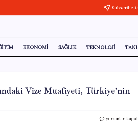
Subscribe t
ĞİTİM
EKONOMİ
SAĞLIK
TEKNOLOJİ
TANI
ındaki Vize Muafiyeti, Türkiye’nin
Suudi
yorumlar kapal
Arabistan
ile
Rusya