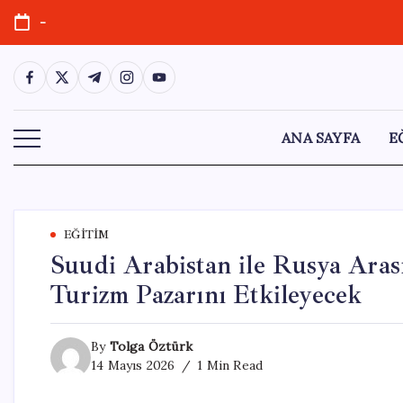
Skip
-
to
content
https://www.facebook.com/
https://twitter.com/
https://t.me/
https://www.instagram.com/
https://youtube.com/
ANA SAYFA
E
EĞITIM
Suudi Arabistan ile Rusya Aras
Turizm Pazarını Etkileyecek
By
Tolga Öztürk
14 Mayıs 2026
1 Min Read