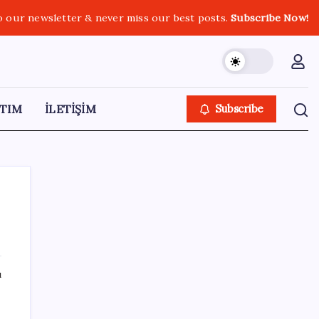
o our newsletter & never miss our best posts.
Subscribe Now!
TIM
İLETİŞİM
Subscribe
SON YAZILAR
ı
BDDK’den yatırım araçlarına yeni çerçeve:
Bireysel limitlerde kurallar sil baştan