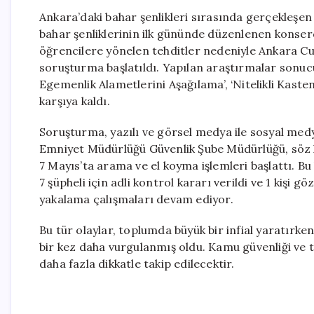
Ankara’daki bahar şenlikleri sırasında gerçekleş
bahar şenliklerinin ilk gününde düzenlenen konserd
öğrencilere yönelen tehditler nedeniyle Ankara Cu
soruşturma başlatıldı. Yapılan araştırmalar sonucu
Egemenlik Alametlerini Aşağılama’, ‘Nitelikli Kaste
karşıya kaldı.
Soruşturma, yazılı ve görsel medya ile sosyal med
Emniyet Müdürlüğü Güvenlik Şube Müdürlüğü, söz ko
7 Mayıs’ta arama ve el koyma işlemleri başlattı. Bu
7 şüpheli için adli kontrol kararı verildi ve 1 kişi g
yakalama çalışmaları devam ediyor.
Bu tür olaylar, toplumda büyük bir infial yaratırke
bir kez daha vurgulanmış oldu. Kamu güvenliği ve t
daha fazla dikkatle takip edilecektir.