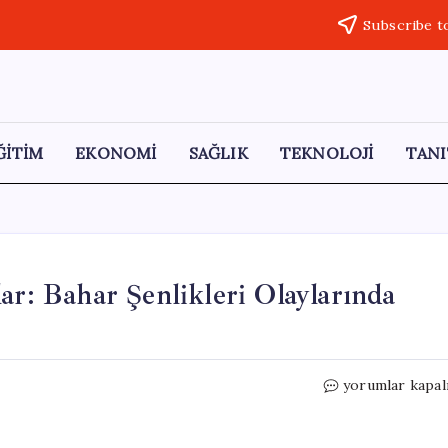
Subscribe t
ĞİTİM
EKONOMİ
SAĞLIK
TEKNOLOJİ
TANI
ar: Bahar Şenlikleri Olaylarında
Türk
yorumlar kapal
Bayrağına
Yönelik
Saldırılar: