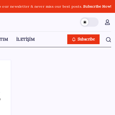
o our newsletter & never miss our best posts.
Subscribe Now!
TIM
İLETİŞİM
Subscribe
SON YAZILAR
ı
BDDK’den yatırım araçlarına yeni çerçeve:
Bireysel limitlerde kurallar sil baştan