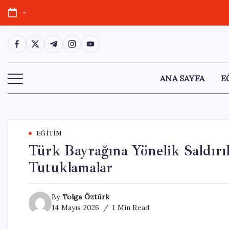
Skip
-
to
content
https://www.facebook.com/
https://twitter.com/
https://t.me/
https://www.instagram.com/
https://youtube.com/
ANA SAYFA
E
EĞITIM
Türk Bayrağına Yönelik Saldırıl
Tutuklamalar
By
Tolga Öztürk
14 Mayıs 2026
1 Min Read