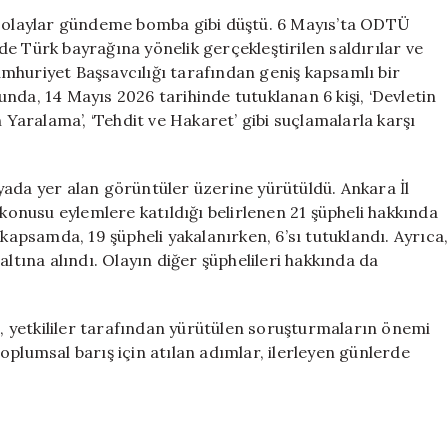
Bahar
en olaylar gündeme bomba gibi düştü. 6 Mayıs’ta ODTÜ
Şenlikleri
e Türk bayrağına yönelik gerçekleştirilen saldırılar ve
Olaylarında
mhuriyet Başsavcılığı tarafından geniş kapsamlı bir
Tutuklamalar
nda, 14 Mayıs 2026 tarihinde tutuklanan 6 kişi, ‘Devletin
için
n Yaralama’, ‘Tehdit ve Hakaret’ gibi suçlamalarla karşı
yada yer alan görüntüler üzerine yürütüldü. Ankara İl
nusu eylemlere katıldığı belirlenen 21 şüpheli hakkında
 kapsamda, 19 şüpheli yakalanırken, 6’sı tutuklandı. Ayrıca
özaltına alındı. Olayın diğer şüphelileri hakkında da
n, yetkililer tarafından yürütülen soruşturmaların önemi
oplumsal barış için atılan adımlar, ilerleyen günlerde