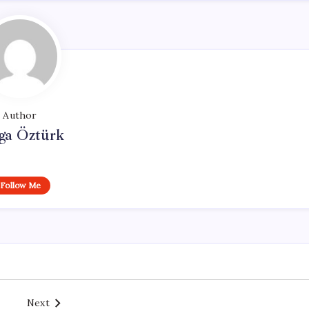
Author
ga Öztürk
Follow Me
Next