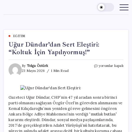
Skip
to
content
EĞITIM
Uğur Dündar’dan Sert Eleştiri:
“Koltuk İçin Yapılıyormuş!”
Uğur
By
Tolga Öztürk
yorumlar kapalı
Dündar’dan
23 Mayıs 2026
1 Min Read
Sert
Eleştiri:
“Koltuk
İçin
Yapılıyormuş!”
Gazeteci Uğur Dündar, CHP’nin 47 yıl aradan sonra birinci
için
parti olmasını sağlayan Özgür Özel’in görevden alınmasını ve
Kemal Kılıçdaroğlu’nun yeniden göreve gelmesini öngören
Ankara Bölge Adliye Mahkemesi’nin verdiği “mutlak butlan”
kararını eleştirdi. Dündar, sosyal medya paylaşımlarında,
2017’de gerçekleştirilen Adalet Yürüyüşü’nü hatırlatarak, bu
sürecin aslında adalet arayışı değil, bir koltuğu koruma çabası