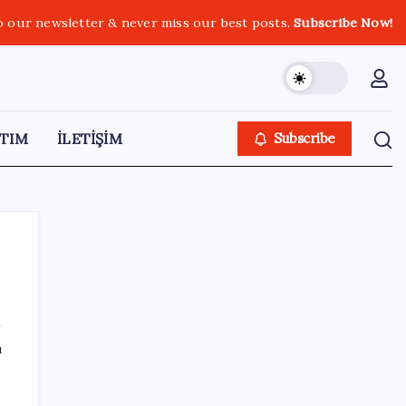
o our newsletter & never miss our best posts.
Subscribe Now!
TIM
İLETİŞİM
Subscribe
SON YAZILAR
ı
AÖL 3. Dönem sınav sonuçları açıklandı
mı? Açık Öğretim Lisesi sınav sonuçları