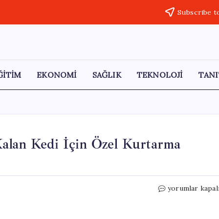
Subscribe t
ĞİTİM
EKONOMİ
SAĞLIK
TEKNOLOJİ
TANI
alan Kedi İçin Özel Kurtarma
Yeşilırmak
yorumlar kapal
Nehri’nde
Mahsur
Kalan