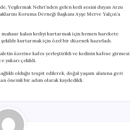
Kedi
e, Yeşilırmak Nehri’nden gelen kedi sesini duyan Arzu
İçin
klarını Koruma Derneği Başkanı Ayşe Merve Yalçın’a
Özel
Kurtarma
Operasyonu
da mahsur kalan kediyi kurtarmak için hemen harekete
Gerçekleştirild
r şekilde kurtarmak için özel bir düzenek hazırladı.
için
letin üzerine kafes yerleştirildi ve kedinin kafese girmesi
e yukarı çekildi.
ğlıklı olduğu tespit edilerek, doğal yaşam alanına geri
lan önemli bir adım olarak kaydedildi.