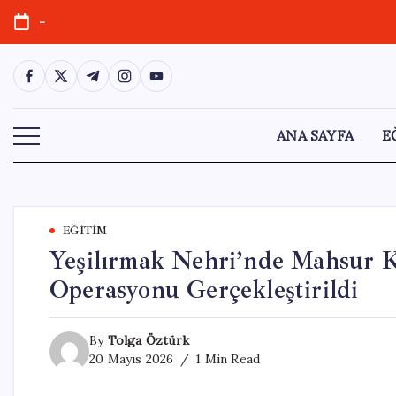
Skip
-
to
content
https://www.facebook.com/
https://twitter.com/
https://t.me/
https://www.instagram.com/
https://youtube.com/
ANA SAYFA
E
EĞITIM
Yeşilırmak Nehri’nde Mahsur K
Operasyonu Gerçekleştirildi
By
Tolga Öztürk
20 Mayıs 2026
1 Min Read