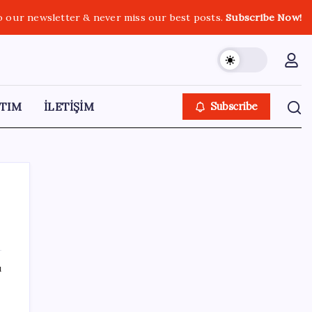
o our newsletter & never miss our best posts.
Subscribe Now!
TIM
İLETİŞİM
Subscribe
SON YAZILAR
ı
Beklenen veri geldi: Altın uçuşa geçti