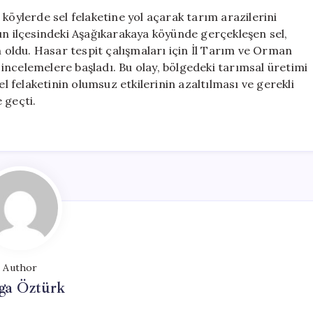
Felaketi:
köylerde sel felaketine yol açarak tarım arazilerini
Tarım
un ilçesindeki Aşağıkarakaya köyünde gerçekleşen sel,
Arazileri
n oldu. Hasar tespit çalışmaları için İl Tarım ve Orman
Zarar
incelemelere başladı. Bu olay, bölgedeki tarımsal üretimi
Gördü
el felaketinin olumsuz etkilerinin azaltılması ve gerekli
için
 geçti.
Author
ga Öztürk