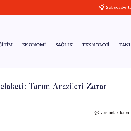
Subscribe t
ĞİTİM
EKONOMİ
SAĞLIK
TEKNOLOJİ
TANI
elaketi: Tarım Arazileri Zarar
Yozgat’ta
yorumlar kapal
Sağanak
Sonrası
Sel