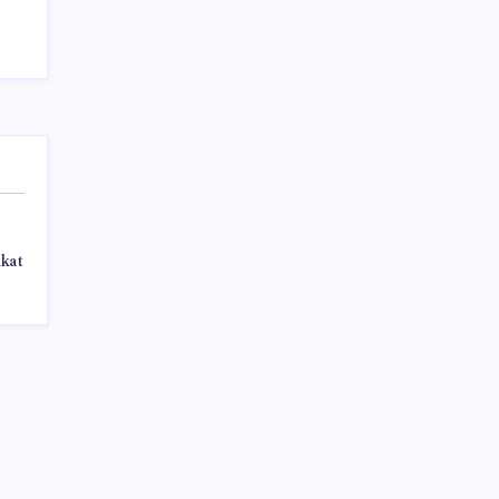
Mevduat faizinde mart ayından bu yana bir
ilk yaşandı!
Sayaç
kat
Kategoriler
Eğitim
Ekonomi
Haber
Sağlık
Teknoloji