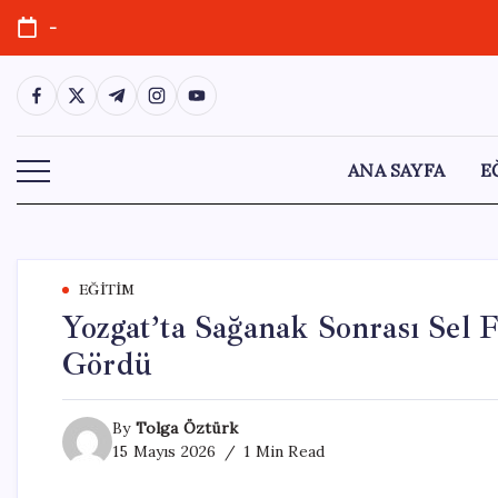
Skip
-
to
content
https://www.facebook.com/
https://twitter.com/
https://t.me/
https://www.instagram.com/
https://youtube.com/
ANA SAYFA
E
EĞITIM
Yozgat’ta Sağanak Sonrası Sel F
Gördü
By
Tolga Öztürk
15 Mayıs 2026
1 Min Read