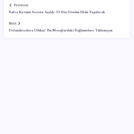
Previous
Bafra Kavunu Sezonu Açıldı: 33 Bin Dönüm Ekim Yapılacak
Next
Dolandırıcılara Dikkat! Bu Mesajlardaki Bağlantılara Tıklamayın
SON YAZILAR
Veli Ağbaba’nın ağabeyi Hür Ağbaba tutuklandı
AÖL 3. Dönem sınav sonuçları açıklandı mı? Açık
Öğretim Lisesi sınav sonuçları nasıl ve nereden
öğrenilir?