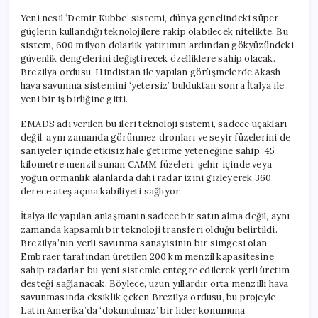
Yeni nesil ‘Demir Kubbe’ sistemi, dünya genelindeki süper
güçlerin kullandığı teknolojilere rakip olabilecek nitelikte. Bu
sistem, 600 milyon dolarlık yatırımın ardından gökyüzündeki
güvenlik dengelerini değiştirecek özelliklere sahip olacak.
Brezilya ordusu, Hindistan ile yapılan görüşmelerde Akash
hava savunma sistemini ‘yetersiz’ bulduktan sonra İtalya ile
yeni bir iş birliğine gitti.
EMADS adı verilen bu ileri teknoloji sistemi, sadece uçakları
değil, aynı zamanda görünmez dronları ve seyir füzelerini de
saniyeler içinde etkisiz hale getirme yeteneğine sahip. 45
kilometre menzil sunan CAMM füzeleri, şehir içinde veya
yoğun ormanlık alanlarda dahi radar izini gizleyerek 360
derece ateş açma kabiliyeti sağlıyor.
İtalya ile yapılan anlaşmanın sadece bir satın alma değil, aynı
zamanda kapsamlı bir teknoloji transferi olduğu belirtildi.
Brezilya’nın yerli savunma sanayisinin bir simgesi olan
Embraer tarafından üretilen 200 km menzil kapasitesine
sahip radarlar, bu yeni sistemle entegre edilerek yerli üretim
desteği sağlanacak. Böylece, uzun yıllardır orta menzilli hava
savunmasında eksiklik çeken Brezilya ordusu, bu projeyle
Latin Amerika’da ‘dokunulmaz’ bir lider konumuna