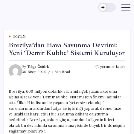
Skip
to
content
EĞITIM
Brezilya’dan Hava Savunma Devrimi:
Yeni ‘Demir Kubbe’ Sistemi Kuruluyor
Brezilya’dan
By
Tolga Öztürk
yorumlar kapalı
Hava
30 Nisan 2026
1 Min Read
Savunma
Devrimi:
Yeni
Brezilya, 600 milyon dolarlık yatırımla gökyüzünü koruma
‘Demir
altına alacak yeni ‘Demir Kubbe’ sistemi için önemli adımlar
Kubbe’
Sistemi
attı. Ülke, Hindistan ile yaşanan ‘yetersiz teknoloji’
Kuruluyor
sorunlarının ardından İtalya ile iş birliği yaparak drone, füze
için
ve uçaklara karşı etkili bir savunma kalkanı oluşturma
hedefinde. Brezilya, askeri güç açısından bölgenin lideri
olarak bu dev adımla savunma sanayisinde büyük bir dönüşüm
sağlamayı planlıyor.