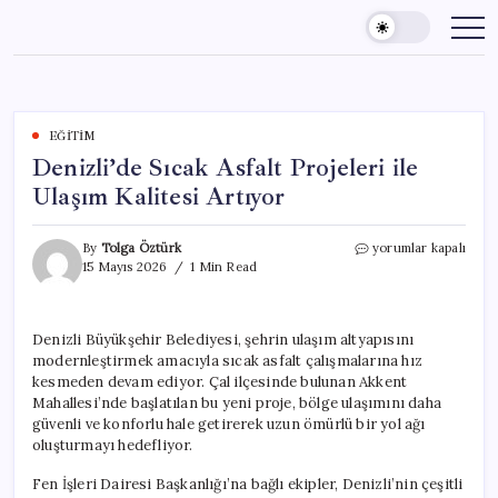
Skip
to
content
EĞITIM
Denizli’de Sıcak Asfalt Projeleri ile
Ulaşım Kalitesi Artıyor
Denizli’de
By
Tolga Öztürk
yorumlar kapalı
Sıcak
15 Mayıs 2026
1 Min Read
Asfalt
Projeleri
ile
Denizli Büyükşehir Belediyesi, şehrin ulaşım altyapısını
Ulaşım
modernleştirmek amacıyla sıcak asfalt çalışmalarına hız
Kalitesi
Artıyor
kesmeden devam ediyor. Çal ilçesinde bulunan Akkent
için
Mahallesi’nde başlatılan bu yeni proje, bölge ulaşımını daha
güvenli ve konforlu hale getirerek uzun ömürlü bir yol ağı
oluşturmayı hedefliyor.
Fen İşleri Dairesi Başkanlığı’na bağlı ekipler, Denizli’nin çeşitli