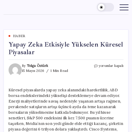
Skip
to
content
HABER
Yapay Zeka Etkisiyle Yükselen Küresel
Piyasalar
Yapay
By
Tolga Öztürk
yorumlar kapalı
Zeka
15 Mayıs 2026
1 Min Read
Etkisiyle
Yükselen
Küresel
Küresel piyasalarda yapay zeka alanındaki hareketlilik, ABD
Piyasalar
borsa endekslerindeki yükselişi desteklemeye devam ediyor.
için
Enerji maliyetlerinde savaş nedeniyle yaşanan artışa rağmen,
perakende satışların artışı üçüncü ayda da ivme kazanarak
borsaların yükselmesine katkıda bulunuyor. Bu yıl hisse
senetleri, S&P 500 endeksini ilk kez 7.500 puanın üzerine
taşırken, Nvidia’nın son yedi günde elde ettiği kazanç, şirketin
piyasa değerini 6 trilyon dolara yaklaştırdı. Cisco Systems,