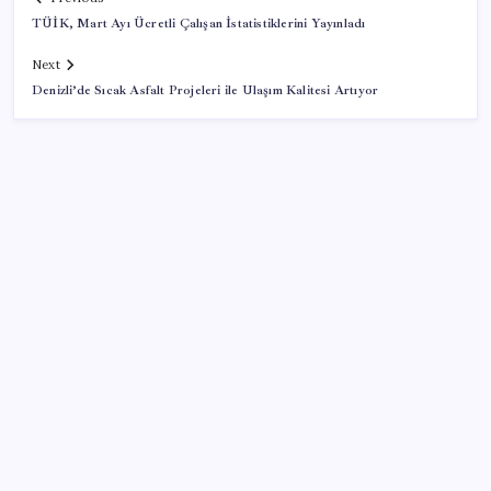
TÜİK, Mart Ayı Ücretli Çalışan İstatistiklerini Yayınladı
Next
Denizli’de Sıcak Asfalt Projeleri ile Ulaşım Kalitesi Artıyor
SON YAZILAR
Yargıtay’dan kritik karar: SGK emekliye faiz
ödeyecek!
BDDK’den yatırım araçlarına yeni çerçeve: Bireysel
limitlerde kurallar sil baştan