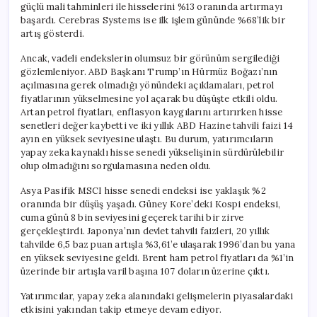
güçlü mali tahminleri ile hisselerini %13 oranında artırmayı
başardı. Cerebras Systems ise ilk işlem gününde %68’lik bir
artış gösterdi.
Ancak, vadeli endekslerin olumsuz bir görünüm sergilediği
gözlemleniyor. ABD Başkanı Trump’ın Hürmüz Boğazı’nın
açılmasına gerek olmadığı yönündeki açıklamaları, petrol
fiyatlarının yükselmesine yol açarak bu düşüşte etkili oldu.
Artan petrol fiyatları, enflasyon kaygılarını artırırken hisse
senetleri değer kaybetti ve iki yıllık ABD Hazine tahvili faizi 14
ayın en yüksek seviyesine ulaştı. Bu durum, yatırımcıların
yapay zeka kaynaklı hisse senedi yükselişinin sürdürülebilir
olup olmadığını sorgulamasına neden oldu.
Asya Pasifik MSCI hisse senedi endeksi ise yaklaşık %2
oranında bir düşüş yaşadı. Güney Kore’deki Kospi endeksi,
cuma günü 8 bin seviyesini geçerek tarihi bir zirve
gerçekleştirdi. Japonya’nın devlet tahvili faizleri, 20 yıllık
tahvilde 6,5 baz puan artışla %3,61’e ulaşarak 1996’dan bu yana
en yüksek seviyesine geldi. Brent ham petrol fiyatları da %1’in
üzerinde bir artışla varil başına 107 doların üzerine çıktı.
Yatırımcılar, yapay zeka alanındaki gelişmelerin piyasalardaki
etkisini yakından takip etmeye devam ediyor.