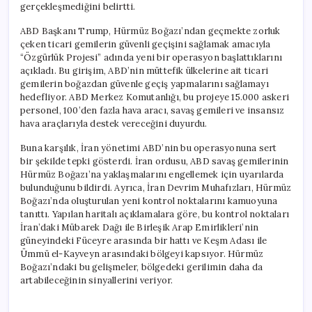
gerçekleşmediğini belirtti.
ABD Başkanı Trump, Hürmüz Boğazı’ndan geçmekte zorluk
çeken ticari gemilerin güvenli geçişini sağlamak amacıyla
“Özgürlük Projesi” adında yeni bir operasyon başlattıklarını
açıkladı. Bu girişim, ABD’nin müttefik ülkelerine ait ticari
gemilerin boğazdan güvenle geçiş yapmalarını sağlamayı
hedefliyor. ABD Merkez Komutanlığı, bu projeye 15.000 askeri
personel, 100’den fazla hava aracı, savaş gemileri ve insansız
hava araçlarıyla destek vereceğini duyurdu.
Buna karşılık, İran yönetimi ABD’nin bu operasyonuna sert
bir şekilde tepki gösterdi. İran ordusu, ABD savaş gemilerinin
Hürmüz Boğazı’na yaklaşmalarını engellemek için uyarılarda
bulunduğunu bildirdi. Ayrıca, İran Devrim Muhafızları, Hürmüz
Boğazı’nda oluşturulan yeni kontrol noktalarını kamuoyuna
tanıttı. Yapılan haritalı açıklamalara göre, bu kontrol noktaları
İran’daki Mübarek Dağı ile Birleşik Arap Emirlikleri’nin
güneyindeki Füceyre arasında bir hattı ve Keşm Adası ile
Ümmü el-Kayveyn arasındaki bölgeyi kapsıyor. Hürmüz
Boğazı’ndaki bu gelişmeler, bölgedeki gerilimin daha da
artabileceğinin sinyallerini veriyor.