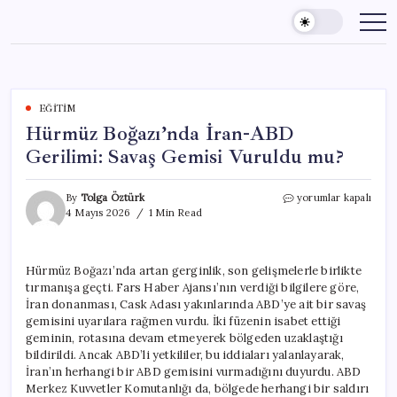
Skip
to
content
EĞITIM
Hürmüz Boğazı’nda İran-ABD
Gerilimi: Savaş Gemisi Vuruldu mu?
Hürmüz
By
Tolga Öztürk
yorumlar kapalı
Boğazı’nda
4 Mayıs 2026
1 Min Read
İran-
ABD
Gerilimi:
Hürmüz Boğazı’nda artan gerginlik, son gelişmelerle birlikte
Savaş
tırmanışa geçti. Fars Haber Ajansı’nın verdiği bilgilere göre,
Gemisi
Vuruldu
İran donanması, Cask Adası yakınlarında ABD’ye ait bir savaş
mu?
gemisini uyarılara rağmen vurdu. İki füzenin isabet ettiği
için
geminin, rotasına devam etmeyerek bölgeden uzaklaştığı
bildirildi. Ancak ABD’li yetkililer, bu iddiaları yalanlayarak,
İran’ın herhangi bir ABD gemisini vurmadığını duyurdu. ABD
Merkez Kuvvetler Komutanlığı da, bölgede herhangi bir saldırı