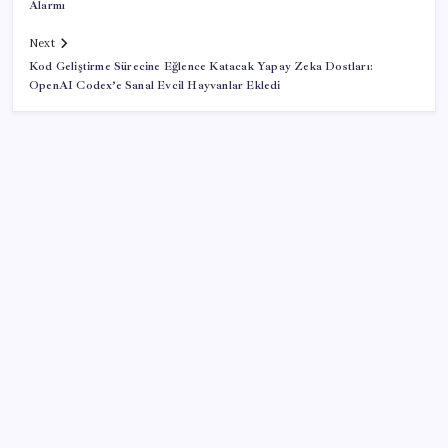
Alarmı
Next
Kod Geliştirme Sürecine Eğlence Katacak Yapay Zeka Dostları:
OpenAI Codex’e Sanal Evcil Hayvanlar Ekledi
SON YAZILAR
Veli Ağbaba’nın ağabeyi Hür Ağbaba tutuklandı
AÖL 3. Dönem sınav sonuçları açıklandı mı? Açık
Öğretim Lisesi sınav sonuçları nasıl ve nereden
öğrenilir?