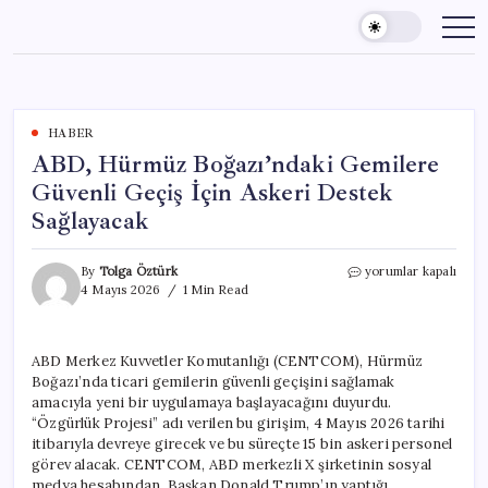
Skip
to
content
HABER
ABD, Hürmüz Boğazı’ndaki Gemilere
Güvenli Geçiş İçin Askeri Destek
Sağlayacak
ABD,
By
Tolga Öztürk
yorumlar kapalı
Hürmüz
4 Mayıs 2026
1 Min Read
Boğazı’ndaki
Gemilere
Güvenli
ABD Merkez Kuvvetler Komutanlığı (CENTCOM), Hürmüz
Geçiş
Boğazı’nda ticari gemilerin güvenli geçişini sağlamak
İçin
Askeri
amacıyla yeni bir uygulamaya başlayacağını duyurdu.
Destek
“Özgürlük Projesi” adı verilen bu girişim, 4 Mayıs 2026 tarihi
Sağlayacak
itibarıyla devreye girecek ve bu süreçte 15 bin askeri personel
için
görev alacak. CENTCOM, ABD merkezli X şirketinin sosyal
medya hesabından, Başkan Donald Trump’ın yaptığı