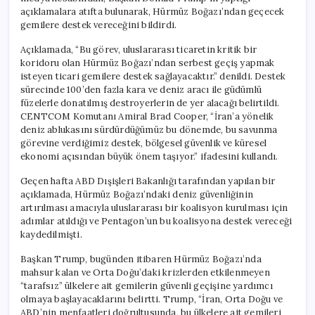
açıklamalara atıfta bulunarak, Hürmüz Boğazı’ndan geçecek
gemilere destek vereceğini bildirdi.
Açıklamada, “Bu görev, uluslararası ticaretin kritik bir
koridoru olan Hürmüz Boğazı’ndan serbest geçiş yapmak
isteyen ticari gemilere destek sağlayacaktır.” denildi. Destek
sürecinde 100’den fazla kara ve deniz aracı ile güdümlü
füzelerle donatılmış destroyerlerin de yer alacağı belirtildi.
CENTCOM Komutanı Amiral Brad Cooper, “İran’a yönelik
deniz ablukasını sürdürdüğümüz bu dönemde, bu savunma
görevine verdiğimiz destek, bölgesel güvenlik ve küresel
ekonomi açısından büyük önem taşıyor.” ifadesini kullandı.
Geçen hafta ABD Dışişleri Bakanlığı tarafından yapılan bir
açıklamada, Hürmüz Boğazı’ndaki deniz güvenliğinin
artırılması amacıyla uluslararası bir koalisyon kurulması için
adımlar atıldığı ve Pentagon’un bu koalisyona destek vereceği
kaydedilmişti.
Başkan Trump, bugünden itibaren Hürmüz Boğazı’nda
mahsur kalan ve Orta Doğu’daki krizlerden etkilenmeyen
“tarafsız” ülkelere ait gemilerin güvenli geçişine yardımcı
olmaya başlayacaklarını belirtti. Trump, “İran, Orta Doğu ve
ABD’nin menfaatleri doğrultusunda, bu ülkelere ait gemileri