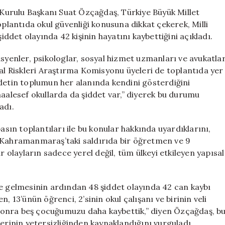
Uyarı:
a Kurulu Başkanı Suat Özçağdaş, Türkiye Büyük Millet
“48
oplantıda okul güvenliği konusuna dikkat çekerek, Milli
Şiddet
det olayında 42 kişinin hayatını kaybettiğini açıkladı.
Olayında
42
isyenler, psikologlar, sosyal hizmet uzmanları ve avukatla
Can
tal Riskleri Araştırma Komisyonu üyeleri de toplantıda yer
Kaybı
ddetin toplumun her alanında kendini gösterdiğini
Yaşandı”
maalesef okullarda da şiddet var,” diyerek bu durumu
için
adı.
asın toplantıları ile bu konular hakkında uyardıklarını,
. Kahramanmaraş’taki saldırıda bir öğretmen ve 9
r olayların sadece yerel değil, tüm ülkeyi etkileyen yapısal
ve gelmesinin ardından 48 şiddet olayında 42 can kaybı
, 13’ünün öğrenci, 2’sinin okul çalışanı ve birinin veli
sonra beş çocuğumuzu daha kaybettik,” diyen Özçağdaş, b
erinin yetersizliğinden kaynaklandığını vurguladı.