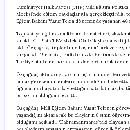
Cumhuriyet Halk Partisi (CHP) Milli Eğitim Politik
Meclisi’nde eğitim paydaşlarıyla gerçekleştirdiği t
Eğitim Bakanı Yusuf Tekin döneminde yaşanan 48 şid
Toplantıya eğitim sendikaları temsilcileri, akadem
katıldı. CHP’nin TBMM’deki Okul Olaylarını ve Diji
aldı. Özçağdaş, toplantının başında Türkiye’de şi
vurguladı. “Sokakta, trafikte, evde, hastanede ve 
Türkiye’nin temel sorunlarından biri olarak tanıml
Özçağdaş, iktidarı yıllarca araştırma önerileri ve b
ancak gereken önlemlerin alınmadığını ifade etti
öğrencinin hayatını kaybettiğini hatırlatarak, bu tü
bir sorun olduğunu belirtti.
Özçağdaş, Milli Eğitim Bakanı Yusuf Tekin’in göre
yaşandığını aktararak, bu olayların 6’sının öğretmen
olduğunu açıkladı. “Kahramanmaraş’taki olaydan 
acı olayların sayısının artmasının, güvenlik önleml