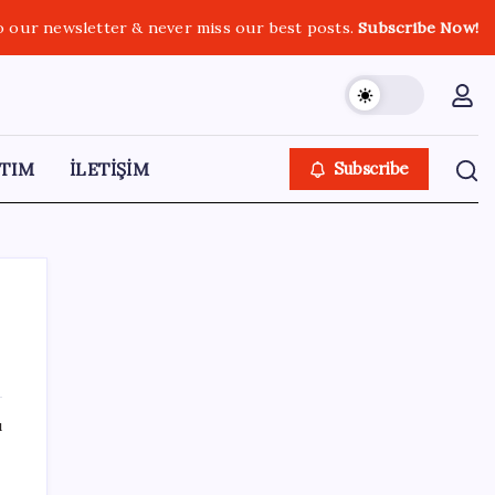
o our newsletter & never miss our best posts.
Subscribe Now!
TIM
İLETİŞİM
Subscribe
SON YAZILAR
ı
AÖL 3. Dönem sınav sonuçları açıklandı
mı? Açık Öğretim Lisesi sınav sonuçları