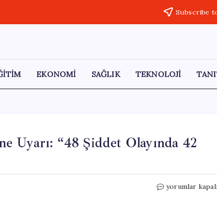
Subscribe t
ĞİTİM
EKONOMİ
SAĞLIK
TEKNOLOJİ
TANI
e Uyarı: “48 Şiddet Olayında 42
CHP’den
yorumlar kapal
Okul
Güvenliği
Üzerine