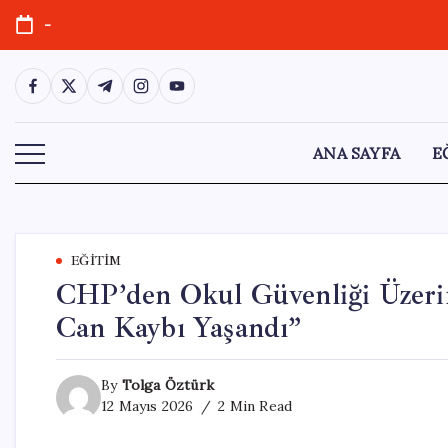
Skip
-
to
content
https://www.facebook.com/
https://twitter.com/
https://t.me/
https://www.instagram.com/
https://youtube.com/
ANA SAYFA
E
EĞITIM
CHP’den Okul Güvenliği Üzerin
Can Kaybı Yaşandı”
By
Tolga Öztürk
12 Mayıs 2026
2 Min Read