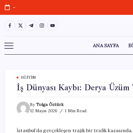
Skip
-
to
content
https://www.facebook.com/
https://twitter.com/
https://t.me/
https://www.instagram.com/
https://youtube.com/
ANA SAYFA
E
EĞITIM
İş Dünyası Kaybı: Derya Üzüm 
By
Tolga Öztürk
12 Mayıs 2026
1 Min Read
İstanbul’da gerçekleşen trajik bir trafik kazasında