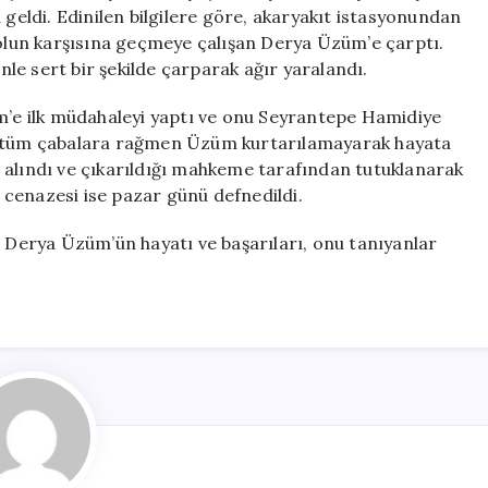
Trafik
ldi. Edinilen bilgilere göre, akaryakıt istasyonundan
Kazasında
yolun karşısına geçmeye çalışan Derya Üzüm’e çarptı.
Hayatını
le sert bir şekilde çarparak ağır yaralandı.
Kaybetti
için
üm’e ilk müdahaleyi yaptı ve onu Seyrantepe Hamidiye
k, tüm çabalara rağmen Üzüm kurtarılamayarak hayata
 alındı ve çıkarıldığı mahkeme tarafından tutuklanarak
cenazesi ise pazar günü defnedildi.
, Derya Üzüm’ün hayatı ve başarıları, onu tanıyanlar