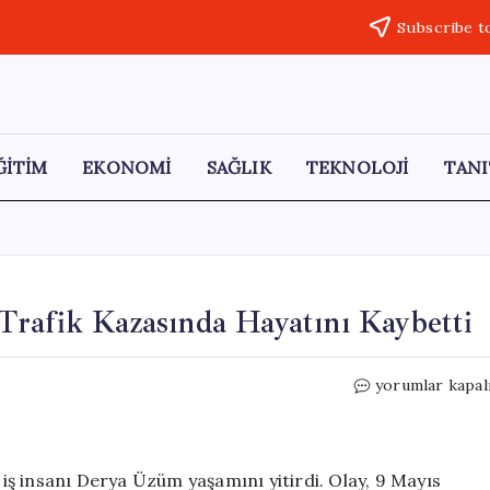
Subscribe t
ĞİTİM
EKONOMİ
SAĞLIK
TEKNOLOJİ
TANI
Trafik Kazasında Hayatını Kaybetti
İş
yorumlar kapal
Dünyası
Kaybı:
Derya
Üzüm
, iş insanı Derya Üzüm yaşamını yitirdi. Olay, 9 Mayıs