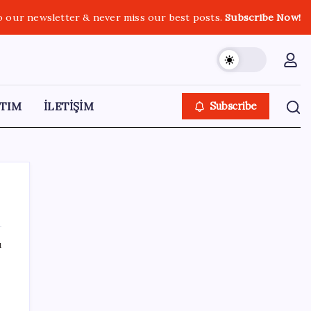
o our newsletter & never miss our best posts.
Subscribe Now!
TIM
İLETİŞİM
Subscribe
ı
SON YAZILAR
ChatGPT Artık Adobe Araçlarıyla İçerik
Üretebiliyor: 70 Farklı Araç